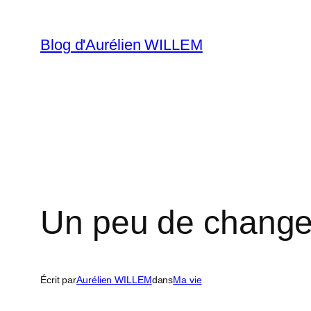
Aller
au
Blog d'Aurélien WILLEM
contenu
Un peu de chang
Écrit par
Aurélien WILLEM
dans
Ma vie