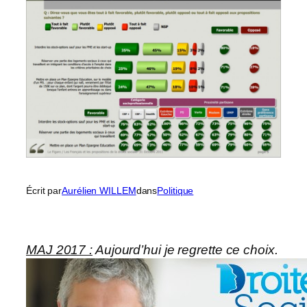
Écrit par
Aurélien WILLEM
dans
Politique
MAJ 2017 :
Aujourd’hui je regrette ce choix.