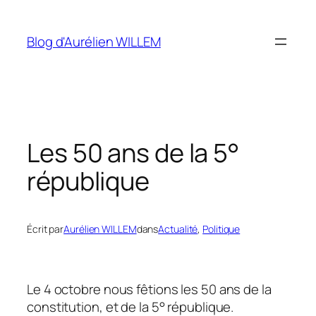
Aller
au
Blog d'Aurélien WILLEM
contenu
Les 50 ans de la 5°
république
Écrit par
Aurélien WILLEM
dans
Actualité
, 
Politique
Le 4 octobre nous fêtions les 50 ans de la
constitution, et de la 5° république.