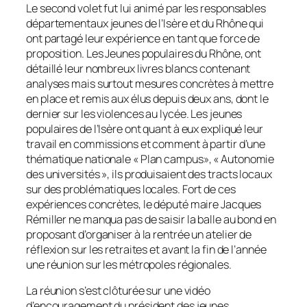
Le second volet fut lui animé par les responsables
départementaux jeunes de l’Isère et du Rhône qui
ont partagé leur expérience en tant que force de
proposition. Les Jeunes populaires du Rhône, ont
détaillé leur nombreux livres blancs contenant
analyses mais surtout mesures concrètes à mettre
en place et remis aux élus depuis deux ans, dont le
dernier sur les violences au lycée. Les jeunes
populaires de l’Isère ont quant à eux expliqué leur
travail en commissions et comment à partir d’une
thématique nationale
« Plan campus»
,
« Autonomie
des universités »
, ils produisaient des tracts locaux
sur des problématiques locales. Fort de ces
expériences concrètes, le député maire Jacques
Rémiller ne manqua pas de saisir la balle au bond en
proposant d’organiser à la rentrée un atelier de
réflexion sur les retraites et avant la fin de l’année
une réunion sur les métropoles régionales.
La réunion s’est clôturée sur une vidéo
d’encouragement du président des jeunes