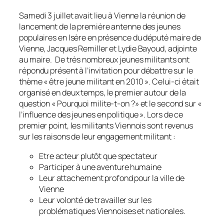
Samedi 3 juillet avait lieu à Vienne la réunion de
lancement de la première antenne des jeunes
populaires en Isère en présence du député maire de
Vienne, Jacques Remiller et Lydie Bayoud, adjointe
au maire. De très nombreux jeunes militants ont
répondu présent à l’invitation pour débattre sur le
thème
« être jeune militant en 2010 »
. Celui-ci était
organisé en deux temps, le premier autour de la
question
« Pourquoi milite-t-on ?»
et le second sur
«
l’influence des jeunes en politique »
. Lors de ce
premier point, les militants Viennois sont revenus
sur les raisons de leur engagement militant :
Etre acteur plutôt que spectateur
Participer à une aventure humaine
Leur attachement profond pour la ville de
Vienne
Leur volonté de travailler sur les
problématiques Viennoises et nationales.