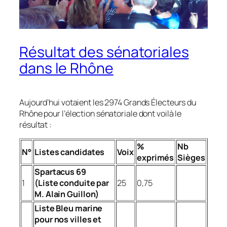
Résultat des sénatoriales
dans le Rhône
Aujourd’hui votaient les 2974 Grands Électeurs du
Rhône pour l’élection sénatoriale dont voilà le
résultat :
%
Nb
N°
Listes candidates
Voix
exprimés
Sièges
Spartacus 69
1
(Liste conduite par
25
0,75
M. Alain Guillon)
Liste Bleu marine
pour nos villes et