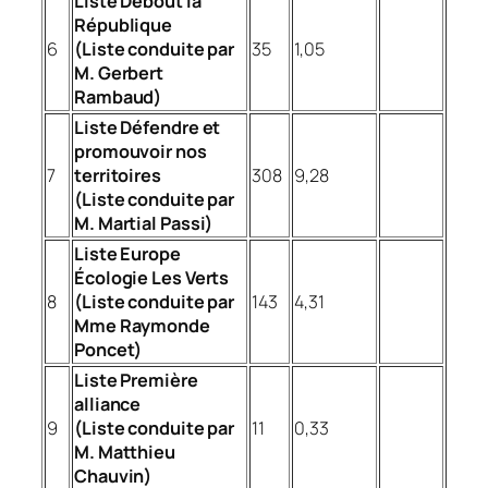
Liste Debout la
République
6
(Liste conduite par
35
1,05
M. Gerbert
Rambaud)
Liste Défendre et
promouvoir nos
7
territoires
308
9,28
(Liste conduite par
M. Martial Passi)
Liste Europe
Écologie Les Verts
8
(Liste conduite par
143
4,31
Mme Raymonde
Poncet)
Liste Première
alliance
9
(Liste conduite par
11
0,33
M. Matthieu
Chauvin)