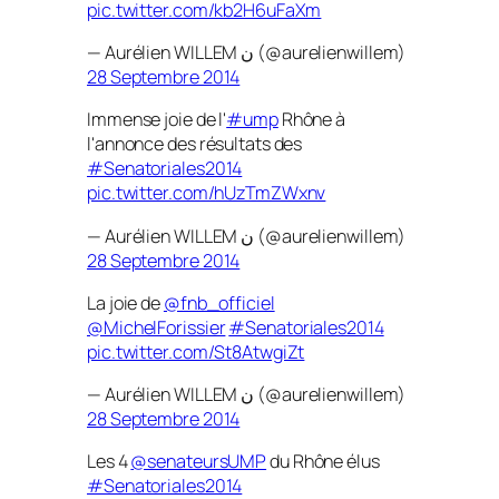
pic.twitter.com/kb2H6uFaXm
— Aurélien WILLEM ن (@aurelienwillem)
28 Septembre 2014
Immense joie de l'
#ump
Rhône à
l'annonce des résultats des
#Senatoriales2014
pic.twitter.com/hUzTmZWxnv
— Aurélien WILLEM ن (@aurelienwillem)
28 Septembre 2014
La joie de
@fnb_officiel
@MichelForissier
#Senatoriales2014
pic.twitter.com/St8AtwgiZt
— Aurélien WILLEM ن (@aurelienwillem)
28 Septembre 2014
Les 4
@senateursUMP
du Rhône élus
#Senatoriales2014