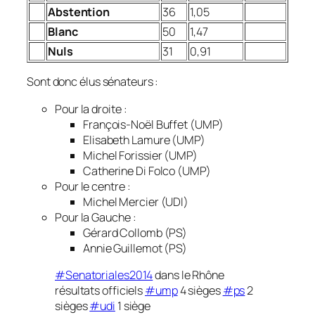
Abstention
36
1,05
Blanc
50
1,47
Nuls
31
0,91
Sont donc élus sénateurs :
Pour la droite :
François-Noël Buffet
(UMP)
Elisabeth Lamure
(UMP)
Michel Forissier
(UMP)
Catherine Di Folco
(UMP)
Pour le centre :
Michel Mercier
(UDI)
Pour la Gauche :
Gérard Collomb
(PS)
Annie Guillemot
(PS)
#Senatoriales2014
dans le Rhône
résultats officiels
#ump
4 sièges
#ps
2
sièges
#udi
1 siège