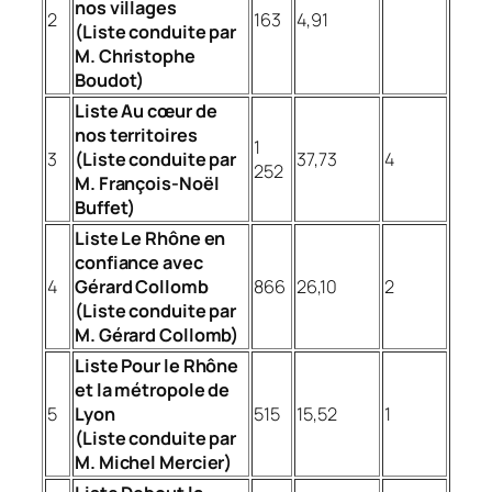
nos villages
2
163
4,91
(Liste conduite par
M. Christophe
Boudot)
Liste Au cœur de
nos territoires
1
3
(Liste conduite par
37,73
4
252
M. François-Noël
Buffet)
Liste Le Rhône en
confiance avec
4
Gérard Collomb
866
26,10
2
(Liste conduite par
M. Gérard Collomb)
Liste Pour le Rhône
et la métropole de
5
Lyon
515
15,52
1
(Liste conduite par
M. Michel Mercier)