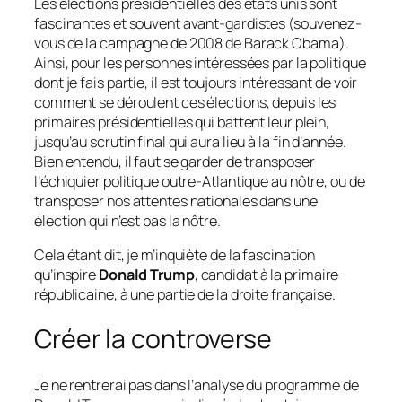
Les élections présidentielles des états unis sont
fascinantes et souvent avant-gardistes
(souvenez-
vous de la campagne de 2008 de Barack Obama)
.
Ainsi, pour les personnes intéressées par la politique
dont je fais partie, il est toujours intéressant de voir
comment se déroulent ces élections, depuis les
primaires présidentielles qui battent leur plein,
jusqu’au scrutin final qui aura lieu à la fin d’année.
Bien entendu, il faut se garder de transposer
l’échiquier politique outre-Atlantique au nôtre, ou de
transposer nos attentes nationales dans une
élection qui n’est pas la nôtre.
Cela étant dit, je m’inquiète de la fascination
qu’inspire
Donald Trump
, candidat à la primaire
républicaine, à une partie de la droite française.
Créer la controverse
Je ne rentrerai pas dans l’analyse du programme de