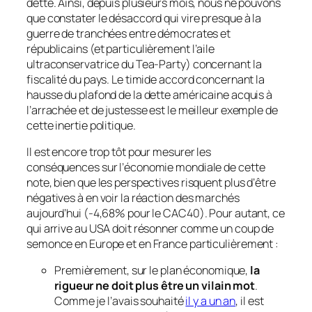
dette. Ainsi, depuis plusieurs mois, nous ne pouvons
que constater le désaccord qui vire presque à la
guerre de tranchées entre démocrates et
républicains
(et particulièrement l’aile
ultraconservatrice du Tea-Party)
concernant la
fiscalité du pays. Le timide accord concernant la
hausse du plafond de la dette américaine acquis à
l’arrachée et de justesse est le meilleur exemple de
cette inertie politique.
Il est encore trop tôt pour mesurer les
conséquences sur l’économie mondiale de cette
note, bien que les perspectives risquent plus d’être
négatives à en voir la réaction des marchés
aujourd’hui (-4,68% pour le CAC40). Pour autant, ce
qui arrive au USA doit résonner comme un coup de
semonce en Europe et en France particulièrement :
Premièrement, sur le plan économique,
la
rigueur ne doit plus être un vilain mot
.
Comme je l’avais souhaité
il y a un an
, il est