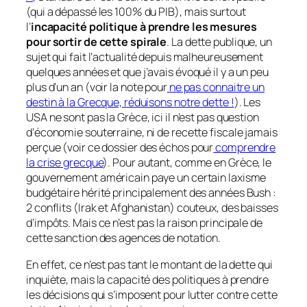
(qui a dépassé les 100% du PIB)
, mais surtout
l’
incapacité politique à prendre les mesures
pour sortir de cette spirale
. La dette publique, un
sujet qui fait l’actualité depuis malheureusement
quelques années et que j’avais évoqué il y a un peu
plus d’un an
(voir la note pour
ne pas connaitre un
destin à la Grecque, réduisons notre dette !
)
. Les
USA ne sont pas la Grèce, ici il n’est pas question
d’économie souterraine, ni de recette fiscale jamais
perçue
(voir ce dossier des échos pour
comprendre
la crise grecque
)
. Pour autant, comme en Grèce, le
gouvernement américain paye un certain laxisme
budgétaire hérité principalement des années Bush :
2 conflits
(Irak et Afghanistan)
couteux, des baisses
d’impôts. Mais ce n’est pas la raison principale de
cette sanction des agences de notation.
En effet, ce n’est pas tant le montant de la dette qui
inquiète, mais la capacité des politiques à prendre
les décisions qui s’imposent pour lutter contre cette