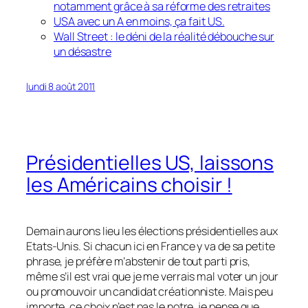
notamment grâce à sa réforme des retraites
USA avec un A en moins, ça fait US.
Wall Street : le déni de la réalité débouche sur
un désastre
lundi 8 août 2011
Présidentielles US, laissons
les Américains choisir !
Demain aurons lieu les élections présidentielles aux
Etats-Unis. Si chacun ici en France y va de sa petite
phrase, je préfère m’abstenir de tout parti pris,
même s’il est vrai que je me verrais mal voter un jour
ou promouvoir un candidat créationniste. Mais peu
importe, ce choix n’est pas le notre, je pense que