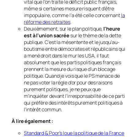
vital que l’on traite le déficit public français,
même si certaines mesure risquent d’être
impopulaire, comme l’a été celle concernant
la
réforme des retraites
.
Deuxièmement, sur le plan politique,
l’heure
est à l’union sacrée
sur le thème de la dette
publique. C’est la mésentente et le jusqu’au-
boutisme entre démocrates et républicains qui
a mené droit dans le mur les USA, il faut
absolument que les partis politiques français
prennent la mesure du risque d’un blocage
politique. Quand je vois que le PS menace de
ne pas voter la règle d’or pour des raisons
purement politiques, je ne peux que
m’inquiéter devant l’irresponsabilité de ce parti
qui préfère des intérêts purement politiques à
l’intérêt commun.
À lire également :
Standard & Poor’s loue la politique de la France