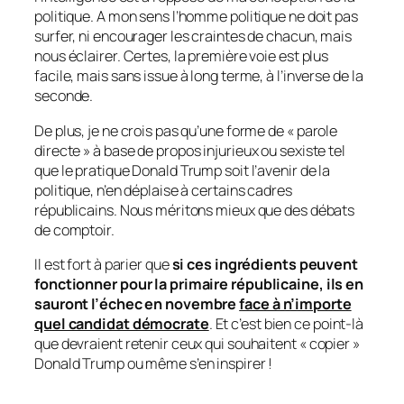
politique. A mon sens l’homme politique ne doit pas
surfer, ni encourager les craintes de chacun, mais
nous éclairer. Certes, la première voie est plus
facile, mais sans issue à long terme, à l’inverse de la
seconde.
De plus, je ne crois pas qu’une forme de
« parole
directe »
à base de propos injurieux ou sexiste tel
que le pratique Donald Trump soit l’avenir de la
politique, n’en déplaise à certains cadres
républicains. Nous méritons mieux que des débats
de comptoir.
Il est fort à parier que
si ces ingrédients peuvent
fonctionner pour la primaire républicaine, ils en
sauront l’échec en novembre
face à n’importe
quel candidat démocrate
. Et c’est bien ce point-là
que devraient retenir ceux qui souhaitent
« copier »
Donald Trump ou même s’en inspirer !