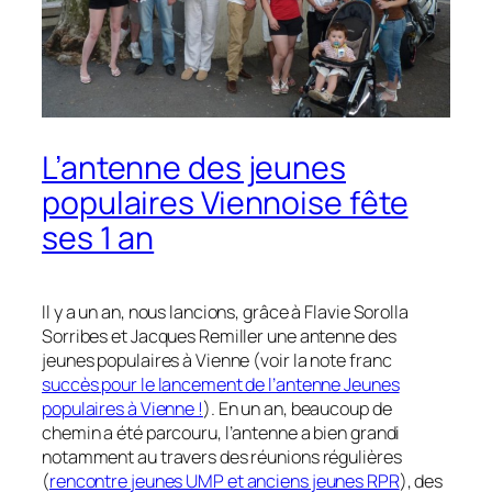
L’antenne des jeunes
populaires Viennoise fête
ses 1 an
Il y a un an, nous lancions, grâce à Flavie Sorolla
Sorribes et Jacques Remiller une antenne des
jeunes populaires à Vienne
(voir la note franc
succès pour le lancement de l’antenne Jeunes
populaires à Vienne !
)
. En un an, beaucoup de
chemin a été parcouru, l’antenne a bien grandi
notamment au travers des réunions régulières
(
rencontre jeunes UMP et anciens jeunes RPR
)
, des