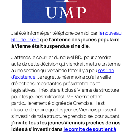
J’ai été informé par téléphone ce midi par
le nouveau
RDJ de l’Isère
que
l’antenne des jeunes populaire
à Vienne était suspendue sine die
.
J’attends le courrier du nouvel RDJ pour prendre
acte de cette décision qui viendrait mettre un terme
a une section qui venait de fêter il y a peu
ses 1 an
d’existence
. Je regrette néanmoins qu’à la veille
d’élections importantes, présidentielles et
législatives, il n’existerait plus à Vienne de structure
pour les jeunes militants UMP. Vienne étant
particulièrement éloignée de Grenoble, il est
illusoire de croire que les jeunes Viennois puissent
s’investir dans la structure grenobloise, pour autant,
j’invite tous les jeunes Viennois proches de nos
idées à s’investir dans
le comité de soutient à