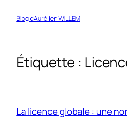
Aller
au
Blog d'Aurélien WILLEM
contenu
Étiquette :
Licenc
La licence globale : une n