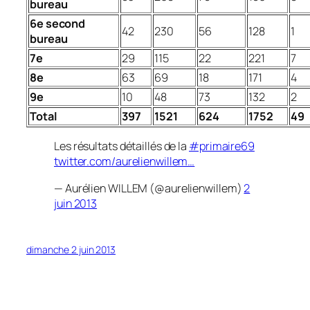
bureau
6e second
42
230
56
128
1
bureau
7e
29
115
22
221
7
8e
63
69
18
171
4
9e
10
48
73
132
2
Total
397
1521
624
1752
49
Les résultats détaillés de la
#primaire69
twitter.com/aurelienwillem…
— Aurélien WILLEM (@aurelienwillem)
2
juin 2013
dimanche 2 juin 2013