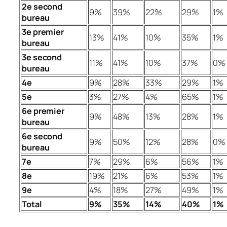
2e second
9%
39%
22%
29%
1%
bureau
3e premier
13%
41%
10%
35%
1%
bureau
3e second
11%
41%
10%
37%
0%
bureau
4e
9%
28%
33%
29%
1%
5e
3%
27%
4%
65%
1%
6e premier
9%
48%
13%
28%
1%
bureau
6e second
9%
50%
12%
28%
0%
bureau
7e
7%
29%
6%
56%
1%
8e
19%
21%
6%
53%
1%
9e
4%
18%
27%
49%
1%
Total
9%
35%
14%
40%
1%