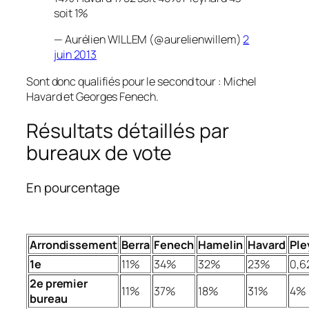
soit 1%
— Aurélien WILLEM (@aurelienwillem)
2
juin 2013
Sont donc qualifiés pour le second tour : Michel
Havard et Georges Fenech.
Résultats détaillés par
bureaux de vote
En pourcentage
Arrondissement
Berra
Fenech
Hamelin
Havard
Ple
1e
11%
34%
32%
23%
0,
2e premier
11%
37%
18%
31%
4%
bureau