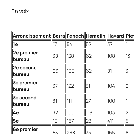
En voix
Arrondissement
Berra
Fenech
Hamelin
Havard
Ple
1e
17
54
52
37
1
2e premier
38
128
62
108
13
bureau
2e second
26
109
62
81
3
bureau
3e premier
37
122
31
104
2
bureau
3e second
31
111
27
100
1
bureau
4e
32
100
118
103
2
5e
19
167
28
411
5
6e premier
53
268
75
156
8