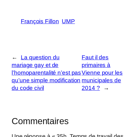
François Fillon
UMP
←
La question du
Faut il des
mariage gay et de
primaires à
l’homoparentalité n’est pas
Vienne pour les
qu’une simple modification
municipales de
du code civil
2014 ?
→
Commentaires
Une réponse à « 35h, Temps de travail des