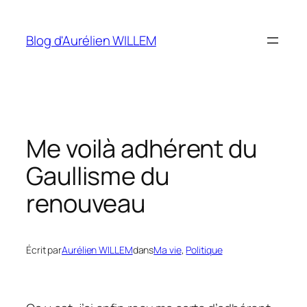
Aller
au
Blog d'Aurélien WILLEM
contenu
Me voilà adhérent du
Gaullisme du
renouveau
Écrit par
Aurélien WILLEM
dans
Ma vie
, 
Politique