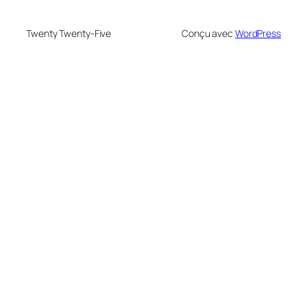
Twenty Twenty-Five
Conçu avec
WordPress