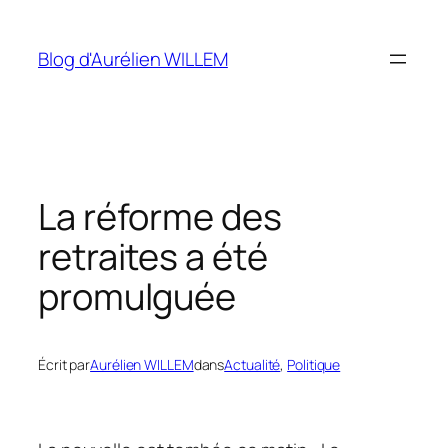
Aller
au
Blog d'Aurélien WILLEM
contenu
La réforme des
retraites a été
promulguée
Écrit par
Aurélien WILLEM
dans
Actualité
, 
Politique