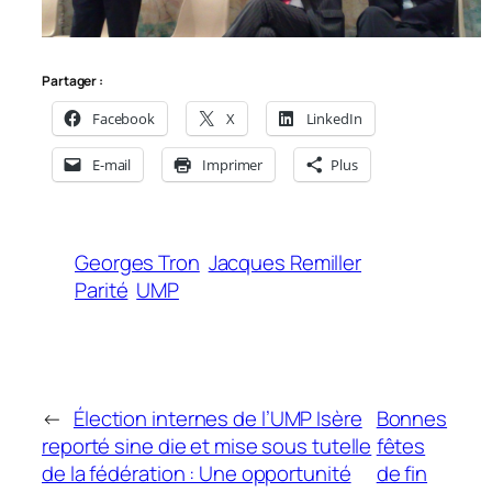
Partager :
Facebook
X
LinkedIn
E-mail
Imprimer
Plus
Georges Tron
Jacques Remiller
Parité
UMP
←
Élection internes de l’UMP Isère
Bonnes
reporté sine die et mise sous tutelle
fêtes
de la fédération : Une opportunité
de fin