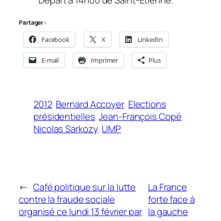
Partager :
Facebook
X
LinkedIn
E-mail
Imprimer
Plus
2012
Bernard Accoyer
Elections
présidentielles
Jean-François Copé
Nicolas Sarkozy
UMP
←
Café politique sur la lutte
La France
contre la fraude sociale
forte face à
organisé ce lundi 13 février par
la gauche