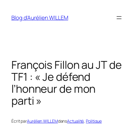
Aller
au
Blog d'Aurélien WILLEM
contenu
François Fillon au JT de
TF1 : « Je défend
l’honneur de mon
parti »
Écrit par
Aurélien WILLEM
dans
Actualité
, 
Politique