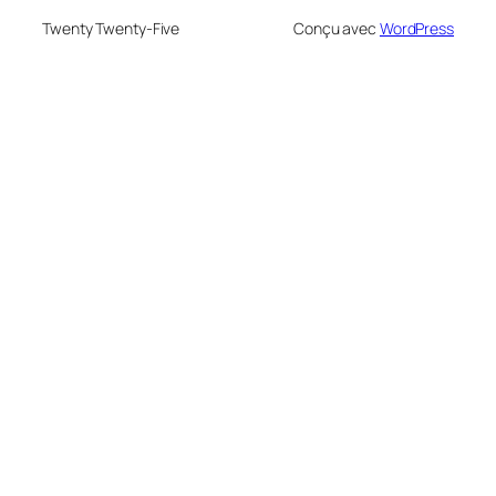
Twenty Twenty-Five
Conçu avec
WordPress