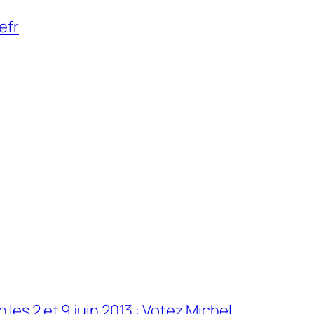
efr
 les 2 et 9 juin 2013 : Votez Michel