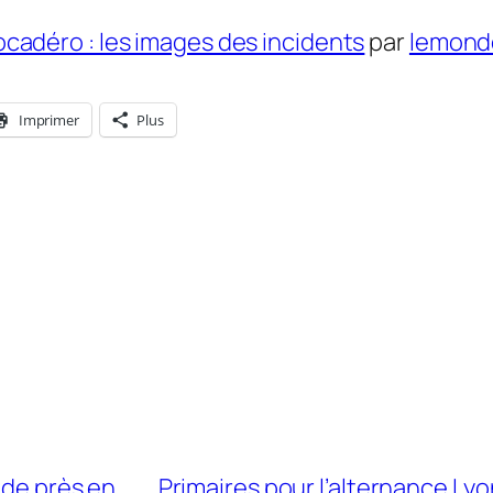
ocadéro : les images des incidents
par
lemond
Imprimer
Plus
 de près en
Primaires pour l’alternance Lyon