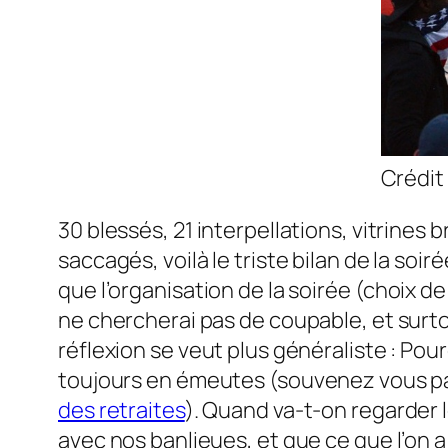
Crédit 
30 blessés, 21 interpellations, vitrines b
saccagés, voilà le triste bilan de la soir
que l’organisation de la soirée
(choix de
ne chercherai pas de coupable, et surto
réflexion se veut plus généraliste : Po
toujours en émeutes
(souvenez vous p
des retraites
)
. Quand va-t-on regarder 
avec nos banlieues, et que ce que l’on 