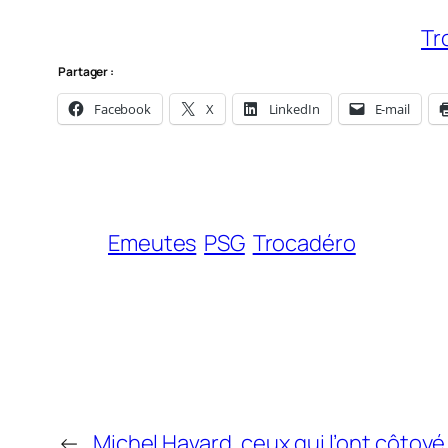
Tr
Partager :
Facebook
X
LinkedIn
E-mail
Emeutes
PSG
Trocadéro
←
Michel Havard, ceux qui l’ont côtoyé