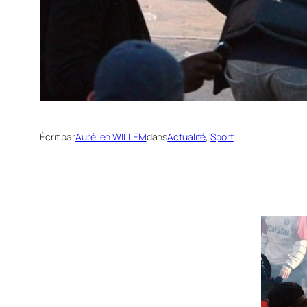
Écrit par
Aurélien WILLEM
dans
Actualité
, 
Sport