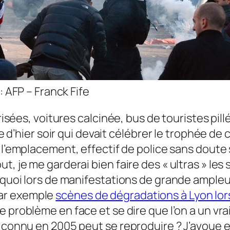
: AFP – Franck Fife
risées, voitures calcinée, bus de touristes pillé
ée d’hier soir qui devait célébrer le trophée de
 l’emplacement, effectif de police sans dout
ut, je me garderai bien faire des
« ultras »
les 
urquoi lors de manifestations de grande ample
ar exemple
scènes de dégradations à Lyon lo
le problème en face et se dire que l’on a un v
a connu en 2005 peut se reproduire ? J’avoue e