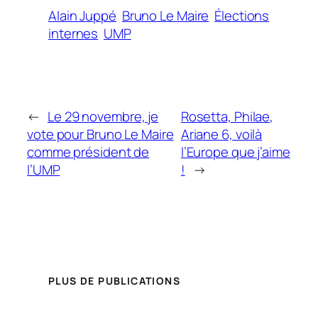
Alain Juppé
Bruno Le Maire
Élections
internes
UMP
←
Le 29 novembre, je
Rosetta, Philae,
vote pour Bruno Le Maire
Ariane 6, voilà
comme président de
l’Europe que j’aime
l’UMP
!
→
PLUS DE PUBLICATIONS