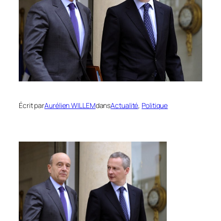
Écrit par
Aurélien WILLEM
dans
Actualité
, 
Politique