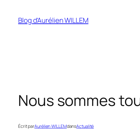
Aller
au
Blog d'Aurélien WILLEM
contenu
Nous sommes tou
Écrit par
Aurélien WILLEM
dans
Actualité