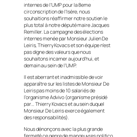
internes de l’UMP pour la 8eme
circonscription de l’Isère, nous
souhaitions réaffirmer notre soutien le
plus total à notre député maire Jacques
Remiller. La campagne des élections
internes menée par Monsieur Julien De
Leiris, Thierry Kovacs et son équipe n’est
pas digne des valeurs que nous
souhaitons incarner aujourd’hui, et
demain au sein de l’UMP.
Il est aberrant et inadmissible de voir
apparaître sur les listes de Monsieur De
Leiris pas moins de 10 salariés de
l’organisme Advivo (organisme présidé
par… Thierry Kovacs et au sein duquel
Monsieur De Leiris exerce également
des responsabilités).
Nous dénonçons avec la plus grande
fermeté ce genre de manœuvres politico