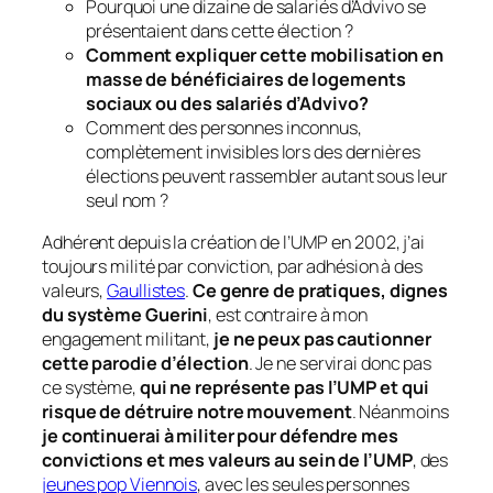
Pourquoi une dizaine de salariés d’Advivo se
présentaient dans cette élection ?
Comment expliquer cette mobilisation en
masse de bénéficiaires de logements
sociaux ou des salariés d’Advivo?
Comment des personnes inconnus,
complètement invisibles lors des dernières
élections peuvent rassembler autant sous leur
seul nom ?
Adhérent depuis la création de l’UMP en 2002, j’ai
toujours milité par conviction, par adhésion à des
valeurs,
Gaullistes
.
Ce genre de pratiques, dignes
du système Guerini
, est contraire à mon
engagement militant,
je ne peux pas cautionner
cette parodie d’élection
. Je ne servirai donc pas
ce système,
qui ne représente pas l’UMP et qui
risque de détruire notre mouvement
. Néanmoins
je continuerai à militer pour défendre mes
convictions et mes valeurs au sein de l’UMP
, des
jeunes pop Viennois
, avec les seules personnes