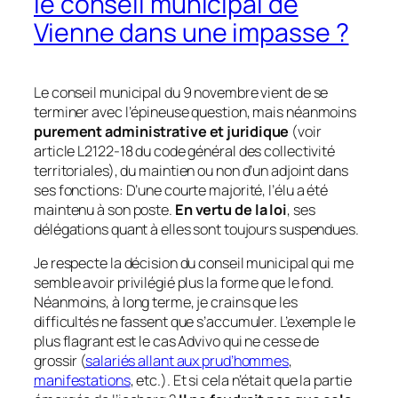
le conseil municipal de
Vienne dans une impasse ?
Le conseil municipal du 9 novembre vient de se
terminer avec l’épineuse question, mais néanmoins
purement administrative et juridique
(voir
article L2122-18 du code général des collectivité
territoriales)
, du maintien ou non d’un adjoint dans
ses fonctions: D’une courte majorité, l’élu a été
maintenu à son poste.
En vertu de la loi
, ses
délégations quant à elles sont toujours suspendues.
Je respecte la décision du conseil municipal qui me
semble avoir privilégié plus la forme que le fond.
Néanmoins, à long terme, je crains que les
difficultés ne fassent que s’accumuler. L’exemple le
plus flagrant est le cas Advivo qui ne cesse de
grossir
(
salariés allant aux prud’hommes
,
manifestations
, etc.)
. Et si cela n’était que la partie