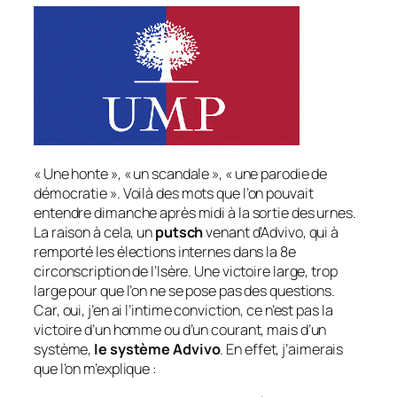
« Une honte »
,
« un scandale »
,
« une parodie de
démocratie »
. Voilà des mots que l’on pouvait
entendre dimanche après midi à la sortie des urnes.
La raison à cela, un
putsch
venant d’Advivo, qui à
remporté les élections internes dans la 8e
circonscription de l’Isère. Une victoire large, trop
large pour que l’on ne se pose pas des questions.
Car, oui, j’en ai l’intime conviction, ce n’est pas la
victoire d’un homme ou d’un courant, mais d’un
système,
le système Advivo
. En effet, j’aimerais
que l’on m’explique :