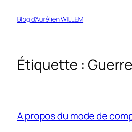
Aller
au
Blog d'Aurélien WILLEM
contenu
Étiquette :
Guerre
A propos du mode de comp