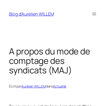
Aller
au
Blog d'Aurélien WILLEM
contenu
A propos du mode de
comptage des
syndicats (MAJ)
Écrit par
Aurélien WILLEM
dans
Actualité