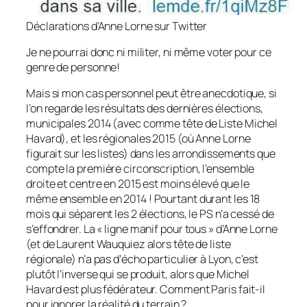
Déclarations d’Anne Lorne sur Twitter
Je ne pourrai donc ni militer, ni même voter pour ce
genre de personne!
Mais si mon cas personnel peut être anecdotique, si
l’on regarde les résultats des dernières élections,
municipales 2014
(avec comme tête de Liste Michel
Havard)
, et les régionales 2015
(où Anne Lorne
figurait sur les listes)
dans les arrondissements que
compte la première circonscription, l’ensemble
droite et centre en 2015 est moins élevé que le
même ensemble en 2014 ! Pourtant durant les 18
mois qui séparent les 2 élections, le PS n’a cessé de
s’effondrer. La
« ligne manif pour tous »
d’Anne Lorne
(et de Laurent Wauquiez alors tête de liste
régionale)
n’a pas d’écho particulier à Lyon, c’est
plutôt l’inverse qui se produit, alors que Michel
Havard est plus fédérateur. Comment Paris fait-il
pour ignorer la réalité du terrain ?