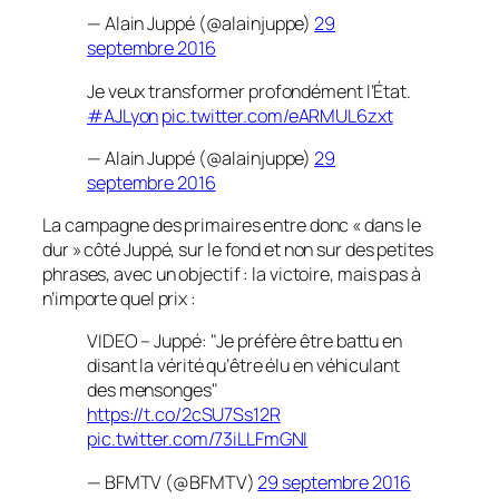
— Alain Juppé (@alainjuppe)
29
septembre 2016
Je veux transformer profondément l’État.
#AJLyon
pic.twitter.com/eARMUL6zxt
— Alain Juppé (@alainjuppe)
29
septembre 2016
La campagne des primaires entre donc
« dans le
dur »
côté Juppé, sur le fond et non sur des petites
phrases, avec un objectif : la victoire, mais pas à
n’importe quel prix :
VIDEO – Juppé: "Je préfère être battu en
disant la vérité qu’être élu en véhiculant
des mensonges"
https://t.co/2cSU7Ss12R
pic.twitter.com/73iLLFmGNI
— BFMTV (@BFMTV)
29 septembre 2016