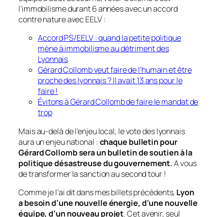
l’immobilisme durant 6 années avec un accord
contre nature avec EELV :
Accord PS/EELV : quand la petite politique
mène à immobilisme au détriment des
Lyonnais
Gérard Collomb veut faire de l’humain et être
proche des lyonnais ? Il avait 13 ans pour le
faire !
Évitons à Gérard Collomb de faire le mandat de
trop
Mais au-delà de l’enjeu local, le vote des lyonnais
aura un enjeu national :
chaque bulletin pour
Gérard Collomb sera un bulletin de soutien à la
politique désastreuse du gouvernement.
A vous
de transformer la sanction au second tour !
Comme je l’ai dit dans mes billets précédents,
Lyon
a besoin d’une nouvelle énergie, d’une nouvelle
équipe, d’un nouveau projet
. Cet avenir, seul