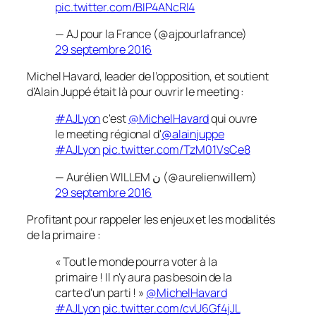
pic.twitter.com/BIP4ANcRl4
— AJ pour la France (@ajpourlafrance)
29 septembre 2016
Michel Havard, leader de l’opposition, et soutient
d’Alain Juppé était là pour ouvrir le meeting :
#AJLyon
c'est
@MichelHavard
qui ouvre
le meeting régional d'
@alainjuppe
#AJLyon
pic.twitter.com/TzM01VsCe8
— Aurélien WILLEM ن (@aurelienwillem)
29 septembre 2016
Profitant pour rappeler les enjeux et les modalités
de la primaire :
« Tout le monde pourra voter à la
primaire ! Il n'y aura pas besoin de la
carte d'un parti ! »
@MichelHavard
#AJLyon
pic.twitter.com/cvU6Gf4jJL