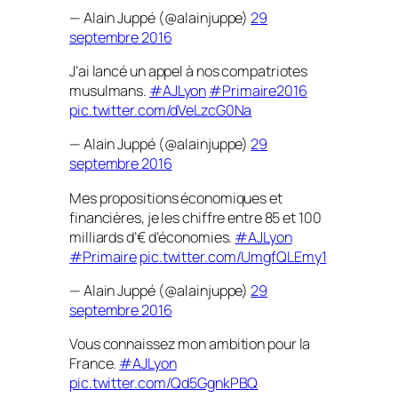
— Alain Juppé (@alainjuppe)
29
septembre 2016
J’ai lancé un appel à nos compatriotes
musulmans.
#AJLyon
#Primaire2016
pic.twitter.com/dVeLzcG0Na
— Alain Juppé (@alainjuppe)
29
septembre 2016
Mes propositions économiques et
financières, je les chiffre entre 85 et 100
milliards d’€ d’économies.
#AJLyon
#Primaire
pic.twitter.com/UmgfQLEmy1
— Alain Juppé (@alainjuppe)
29
septembre 2016
Vous connaissez mon ambition pour la
France.
#AJLyon
pic.twitter.com/Qd5GgnkPBQ