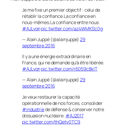
Je me fixe un premier objectif : celui de
rétablir la confiance.La confiance en
nous-mêmes.La confiance entre nous.
#AJLyon
pic.twitter.com/az4WMKSc0g
— Alain Juppé (@alainjuppe)
29
septembre 2016
Il y a une énergie extraordinaire en
France, qui ne demande qu’à être libérée.
#AJLyon
pic.twitter.com/r6059c8klT
— Alain Juppé (@alainjuppe)
29
septembre 2016
Je veux restaurer la capacité
opérationnelle de nos forces, consolider
#industrie
de défense & conserver notre
dissuasion nucléaire.
#AJ2017
pic.twitter.com/thQetv0TC9