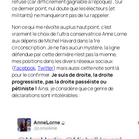
refusé
(car difficilement gagnable à l’époque)
. Sur
ce dernier point, nul doute que les électeurs
(et
militants)
ne manqueront pas de lui rappeler.
Non ce qui me révolte au plus haut point, c’est
vraiment le choix de l’ultra conservatrice Anne Lorne
aux dépens de Michel Havard dans la 1re
circonscription. Je ne fais aucun mystère, la ligne
défendue par cette dernière n’est pas la mienne,
mes positions dans les divers réseaux sociaux
(
Facebook
,
Twitter
)
mais aussi cette note sont là
pour le confirmer.
Je suis de droite, la droite
progressiste, pas la droite passéiste ou
pétiniste !
Ainsi, je considère que ce genre de
déclarations sont intolérables :