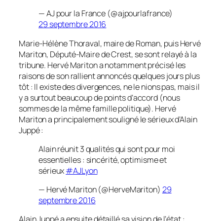
— AJ pour la France (@ajpourlafrance)
29 septembre 2016
Marie-Hélène Thoraval, maire de Roman, puis Hervé
Mariton, Député-Maire de Crest, se sont relayé à la
tribune. Hervé Mariton a notamment précisé les
raisons de son rallient annoncés quelques jours plus
tôt : Il existe des divergences, ne le nions pas, mais il
y a surtout beaucoup de points d’accord
(nous
sommes de la même famille politique)
. Hervé
Mariton a principalement souligné le sérieux d’Alain
Juppé :
Alain réunit 3 qualités qui sont pour moi
essentielles : sincérité, optimisme et
sérieux
#AJLyon
— Hervé Mariton (@HerveMariton)
29
septembre 2016
Alain Juppé a ensuite détaillé sa vision de l’état :