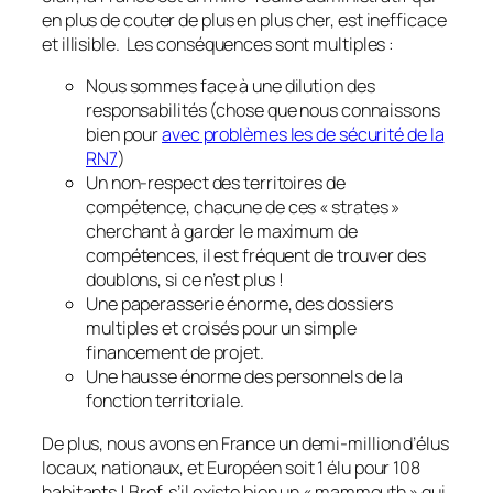
en plus de couter de plus en plus cher, est inefficace
et illisible. Les conséquences sont multiples :
Nous sommes face à une dilution des
responsabilités
(chose que nous connaissons
bien pour
avec problèmes les de sécurité de la
RN7
)
Un non-respect des territoires de
compétence, chacune de ces
« strates »
cherchant à garder le maximum de
compétences, il est fréquent de trouver des
doublons, si ce n’est plus !
Une paperasserie énorme, des dossiers
multiples et croisés pour un simple
financement de projet.
Une hausse énorme des personnels de la
fonction territoriale.
De plus, nous avons en France un demi-million d’élus
locaux, nationaux, et Européen soit 1 élu pour 108
habitants ! Bref, s’il existe bien un « mammouth » qui