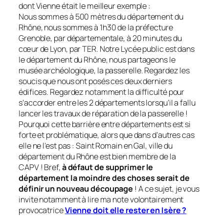
dont Vienne était le meilleur exemple :
Nous sommes à 500 mètres du département du
Rhône, nous sommes à 1h30 de la préfecture
Grenoble, par départementale, à 20 minutes du
cœur de Lyon, par TER. Notre Lycée public est dans
le département du Rhône, nous partageons le
musée archéologique, la passerelle. Regardez les
soucis que nous ont posés ces deux derniers
édifices. Regardez notamment la difficulté pour
s’accorder entre les 2 départements lorsqu’il a fallu
lancer les travaux de réparation de la passerelle !
Pourquoi cette barrière entre départements est si
forte et problématique, alors que dans d’autres cas
elle ne l’est pas : Saint Romain en Gal, ville du
département du Rhône est bien membre de la
CAPV ! Bref,
à défaut de supprimer le
département la moindre des choses serait de
définir un nouveau découpage
! A ce sujet, je vous
invite notamment à lire ma note volontairement
provocatrice
Vienne doit elle rester en Isère ?