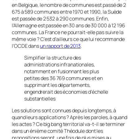
en Belgique, le nombre de communes est passé de 2
675 à 589 communes entre 1970 et 1990, la Suède
est passée de 2 532 à 290 communes. Enfin,
l’Allemagne est passée en 30 ans de 30 000 à 12 196
communes. La France ne pourrait-elle pas suivre la
même voie ? C’est d’ailleurs ce que lui recommande
l’OCDE dans
un rapport de 2013
.
Simplifier la structure des
administrations infranationales,
notamment en fusionnant les plus
petites des 36 769 communes et en
supprimant les départements,
engendrerait des économies d’échelle
substantielles
Les solutions sont connues depuis longtemps, à
quand leurs applications ? Après les paroles, à quand
les actes ? Ce big bang territorial va-t-il se terminer
dans un énième comité Théodule dont les
propositions seront, une fois de plus mises au