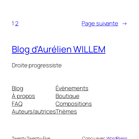
1
2
Page suivante
→
Blog d'Aurélien WILLEM
Droite progressiste
Blog
Évènements
À propos
Boutique
FAQ
Compositions
Auteurs/autrices
Thèmes
Twenty Twenty-Five
Conçu avec
WordPress