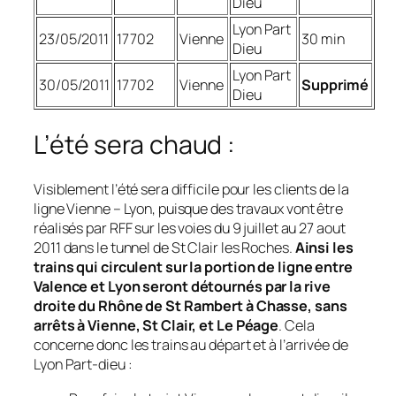
Dieu
Lyon Part
23/05/2011
17702
Vienne
30 min
Dieu
Lyon Part
30/05/2011
17702
Vienne
Supprimé
Dieu
L’été sera chaud :
Visiblement l’été sera difficile pour les clients de la
ligne Vienne – Lyon, puisque des travaux vont être
réalisés par RFF sur les voies du 9 juillet au 27 aout
2011 dans le tunnel de St Clair les Roches.
Ainsi les
trains qui circulent sur la portion de ligne entre
Valence et Lyon seront détournés par la rive
droite du Rhône de St Rambert à Chasse, sans
arrêts à Vienne, St Clair, et Le Péage
. Cela
concerne donc les trains au départ et à l’arrivée de
Lyon Part-dieu :