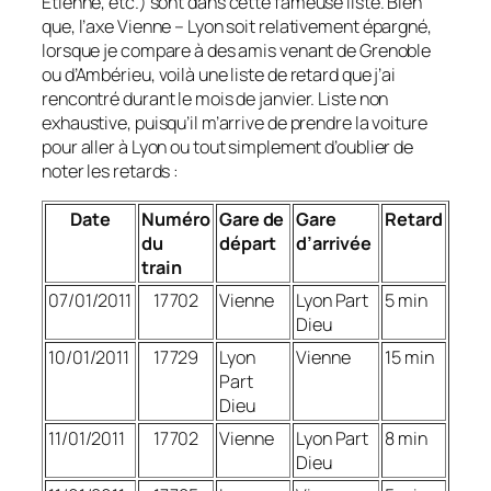
Étienne, etc.)
sont dans cette fameuse liste. Bien
que, l’axe Vienne – Lyon soit relativement épargné,
lorsque je compare à des amis venant de Grenoble
ou d’Ambérieu, voilà une liste de retard que j’ai
rencontré durant le mois de janvier. Liste non
exhaustive, puisqu’il m’arrive de prendre la voiture
pour aller à Lyon ou tout simplement d’oublier de
noter les retards :
Date
Numéro
Gare de
Gare
Retard
du
départ
d’arrivée
train
07/01/2011
17702
Vienne
Lyon Part
5 min
Dieu
10/01/2011
17729
Lyon
Vienne
15 min
Part
Dieu
11/01/2011
17702
Vienne
Lyon Part
8 min
Dieu