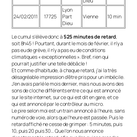
Dieu
Lyon
24/02/2011
17725
Part
Vienne
10 min
Dieu
Le cumul s’élève donc à
525 minutes de retard
,
soit 8h45 ! Pourtant, durant le mois de février, il n’y a
pas eu de grève, il n’y a pas eu de conditions
climatiques
« exceptionnelles »
. Bref, rien qui
pourrait justifier une telle débâcle !
Et comme d’habitude, à chaque retard, j’ai la très
désagréable impression d’être pris pour un imbécile.
J’en avais parlé le mois dernier, mais nous avons des
sons de cloche différents entre ce qui est annoncé
sur le site internet, sur ce qui est dit en gare, et ce
qui est annoncé par le contrôleur au micro.
Le pire selon moi est un train annoncé à l’heure, sans
numéro de voie, alors que l’heure est passée. Puis le
retard affiché ne cesse de grimper : 5 minutes, puis
10, puis 20 puis 30… Que l’on nous annonce