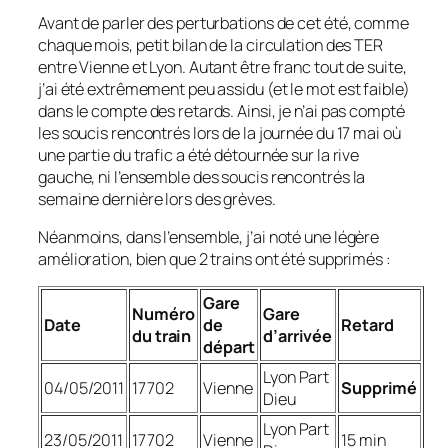
Avant de parler des perturbations de cet été, comme
chaque mois, petit bilan de la circulation des TER
entre Vienne et Lyon. Autant être franc tout de suite,
j’ai été extrêmement peu assidu
(et le mot est faible)
dans le compte des retards. Ainsi, je n’ai pas compté
les soucis rencontrés lors de la journée du 17 mai où
une partie du trafic a été détournée sur la rive
gauche, ni l’ensemble des soucis rencontrés la
semaine dernière lors des grèves.
Néanmoins, dans l’ensemble, j’ai noté une légère
amélioration, bien que 2 trains ont été supprimés :
Gare
Numéro
Gare
Date
de
Retard
du train
d’arrivée
départ
Lyon Part
04/05/2011
17702
Vienne
Supprimé
Dieu
Lyon Part
23/05/2011
17702
Vienne
15 min