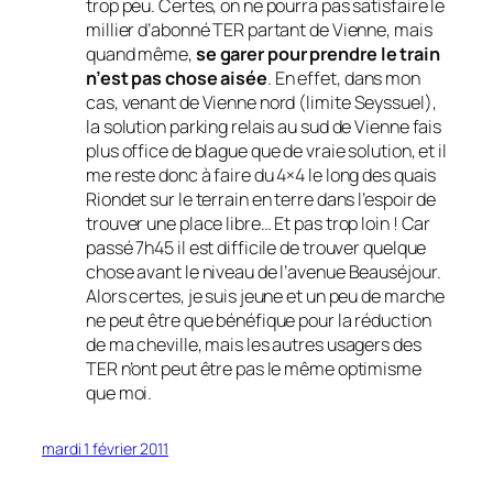
trop peu. Certes, on ne pourra pas satisfaire le
millier d’abonné TER partant de Vienne, mais
quand même,
se garer pour prendre le train
n’est pas chose aisée
. En effet, dans mon
cas, venant de Vienne nord
(limite Seyssuel)
,
la solution parking relais au sud de Vienne fais
plus office de blague que de vraie solution, et il
me reste donc à faire du 4×4 le long des quais
Riondet sur le terrain en terre dans l’espoir de
trouver une place libre… Et pas trop loin ! Car
passé 7h45 il est difficile de trouver quelque
chose avant le niveau de l’avenue Beauséjour.
Alors certes, je suis jeune et un peu de marche
ne peut être que bénéfique pour la réduction
de ma cheville, mais les autres usagers des
TER n’ont peut être pas le même optimisme
que moi.
mardi 1 février 2011