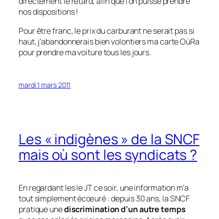
directement le retard, afin que l’on puisse prendre
nos dispositions !
Pour être franc, le prix du carburant ne serait pas si
haut, j’abandonnerais bien volontiers ma carte
OùRa
pour prendre ma voiture tous les jours.
mardi 1 mars 2011
Les « indigènes » de la SNCF
mais où sont les syndicats ?
En regardant les le JT ce soir, une information m’a
tout simplement écœuré : depuis 30 ans, la SNCF
pratique une
discrimination d’un autre temps