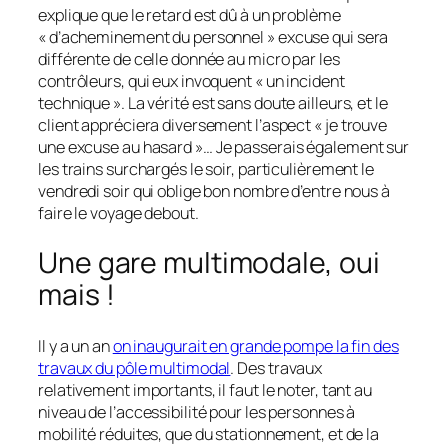
explique que le retard est dû à un problème
« d’acheminement du personnel »
excuse qui sera
différente de celle donnée au micro par les
contrôleurs, qui eux invoquent
« un incident
technique »
. La vérité est sans doute ailleurs, et le
client appréciera diversement l’aspect
« je trouve
une excuse au hasard »
… Je passerais également sur
les trains surchargés le soir, particulièrement le
vendredi soir qui oblige bon nombre d’entre nous à
faire le voyage debout.
Une gare multimodale, oui
mais !
Il y a un an
on inaugurait en grande pompe la fin des
travaux du pôle multimodal
. Des travaux
relativement importants, il faut le noter, tant au
niveau de l’accessibilité pour les personnes à
mobilité réduites, que du stationnement, et de la