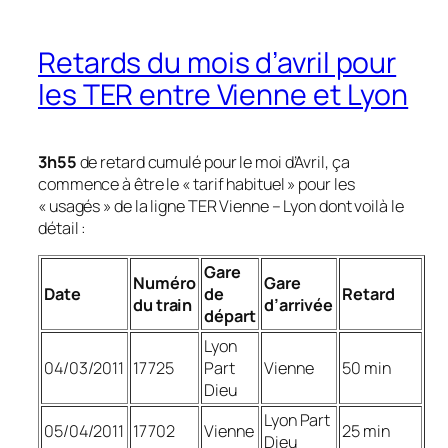
Retards du mois d’avril pour
les TER entre Vienne et Lyon
3h55
de retard cumulé pour le moi d’Avril, ça
commence à être le
« tarif habituel »
pour les
« usagés »
de la ligne TER Vienne – Lyon dont voilà le
détail :
Gare
Numéro
Gare
Date
de
Retard
du train
d’arrivée
départ
Lyon
04/03/2011
17725
Part
Vienne
50 min
Dieu
Lyon Part
05/04/2011
17702
Vienne
25 min
Dieu