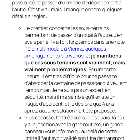
possibilité de passer d’un mode de déplacement à
l’autre. C’est vrai, mais il manque encore quelques
détails à régler :
Le premier concerne les sous-terrains
permettant de passer d’un quai à l’autre. J’en
avais parlé il y a fort longtemps dans une note
Pôle multimodale à Vienne, quelques
aménagements bienvenus
, et
je maintiens
que ces sous terrains sont vraiment, mais
vraiment problématiques
. Peu importe
l’heure, il est très difficile pour ce passage
d’absorber la centaine de passager qui veulent
l’emprunter. Je ne suis pas un expert en
sécurité, mais il me semble qu’il existe un
risque d’accident, et je déplore que 4 ans
après, aucune solution n’ait été proposée.
Plus cocasse, l’entrée sud sur les quais, là où il
y a la jonction avec la gare routière, un grand
panneau vous informe qu’au delà de cette
limite il faut avoir validé son titre de transport.