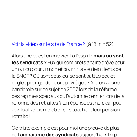
Voir la vidéo sur le site de France 2
(à 18 min 52)
Alors une question me vient à l’esprit :
mais où sont
les syndicats ?
Eux qui sont prêts à faire grève pour
un oui ou pour un non et pourrir la vie des clients de
la SNCF ? Où sont ceux qui se sont battus bec et
ongles pour garder leurs privilèges ? A-t-on vu une
banderole sur ce sujet en 2007 lors de la réforme
des régimes spéciaux ou l’automne dernier lors de la
réforme des retraites ? La réponse est non, car pour
eux tout va bien, à 55 ans ils touchent leur pension
retraite !
Ce triste exemple est pour moi une preuve de plus
de l’
archaïsme des syndicats
aujourd’hui : Trop