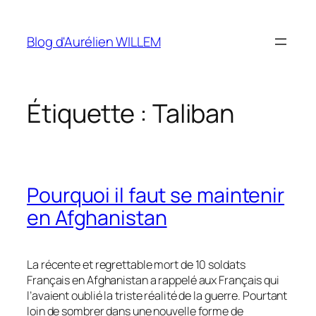
Aller
au
Blog d'Aurélien WILLEM
contenu
Étiquette :
Taliban
Pourquoi il faut se maintenir
en Afghanistan
La récente et regrettable mort de 10 soldats
Français en Afghanistan a rappelé aux Français qui
l’avaient oublié la triste réalité de la guerre. Pourtant
loin de sombrer dans une nouvelle forme de