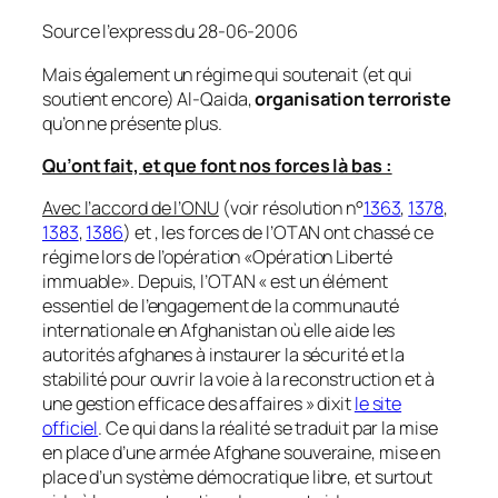
Source l’express du 28-06-2006
Mais également un régime qui soutenait
(et qui
soutient encore)
Al-Qaida,
organisation terroriste
qu’on ne présente plus.
Qu’ont fait, et que font nos forces là bas :
Avec l’accord de l’ONU
(voir résolution n°
1363
,
1378
,
1383
,
1386
)
et , les forces de l’OTAN ont chassé ce
régime lors de l’opération
«Opération Liberté
immuable»
. Depuis, l’OTAN
« est un élément
essentiel de l’engagement de la communauté
internationale en Afghanistan où elle aide les
autorités afghanes à instaurer la sécurité et la
stabilité pour ouvrir la voie à la reconstruction et à
une gestion efficace des affaires »
dixit
le site
officiel
. Ce qui dans la réalité se traduit par la mise
en place d’une armée Afghane souveraine, mise en
place d’un système démocratique libre, et surtout