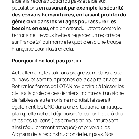
aide à la reconstruction du pays et aide aux
populations
en assurant par exemple la sécurité
des convois humanitaires, en faisant profiter du
génie civil dans les villages pour assurer les
besoins en eau
, et bien entendu luttent contre le
terrorisme. Je vous invite à regarder un reportage
sur France 24 qui montre le quotidien d’une troupe
Française pour illustrer cela.
Pourquoi il ne faut pas partir :
Actuellement, les talibans progressent dans le sud
du pays, et sont tout proches de la capitale Kaboul.
Retirer les forces de l’OTAN reviendrait à laisser les
civils à la proie de ces derniers, montrerait un signe
de faiblesse au terrorisme mondial, laisserait
également les ONG dans une situation dramatique,
plus qu’elle ne l’est déjà puisqu’elles font face à des
raids des talibans
(les convois de nourriture sont
ainsi régulièrement attaqués)
et priverait les
Afghans de la reconstruction de leur pays. Nos