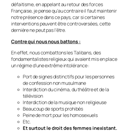
défaitisme, en appelant au retour des forces
Française, je pense qu’au contraire il faut maintenir
notre présence dans ce pays, car si certaines
interventions peuvent être controversées, cette
dernière ne peut pas l’être.
Contre qui nous nous battons :
En effet, nous combattons les Talibans, des
fondamentalistes religieux qui avaient mis en place
un régime d’une extrême intolérance :
Port de signes distinctifs pour les personnes
de confession non musulmane
Interdiction du cinéma, du théâtre et de la
télévision
Interdiction de la musique non religieuse
Beaucoup de sports prohibés
Peine de mort pour les homosexuels
Etc.
Et surtout le droit des femmes inexistant.