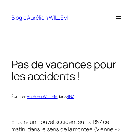
Aller
au
Blog d'Aurélien WILLEM
contenu
Pas de vacances pour
les accidents !
Écrit par
Aurélien WILLEM
dans
RN7
Encore un nouvel accident sur la RN7 ce
matin, dans le sens de la montée
(Vienne ->