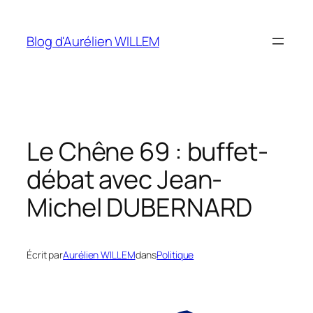
Aller
au
Blog d'Aurélien WILLEM
contenu
Le Chêne 69 : buffet-
débat avec Jean-
Michel DUBERNARD
Écrit par
Aurélien WILLEM
dans
Politique