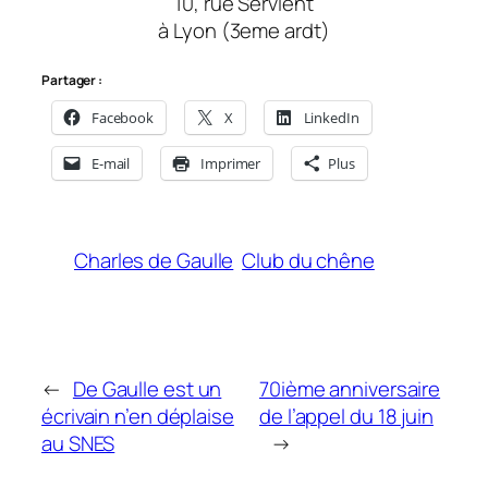
10, rue Servient
à Lyon (3eme ardt)
Partager :
Facebook
X
LinkedIn
E-mail
Imprimer
Plus
Charles de Gaulle
Club du chêne
←
De Gaulle est un
70ième anniversaire
écrivain n’en déplaise
de l’appel du 18 juin
au SNES
→