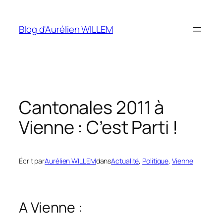
Aller
au
Blog d'Aurélien WILLEM
contenu
Cantonales 2011 à
Vienne : C’est Parti !
Écrit par
Aurélien WILLEM
dans
Actualité
, 
Politique
, 
Vienne
A Vienne :