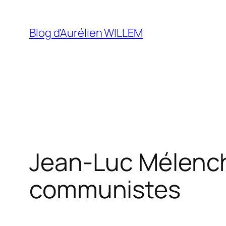
Aller
au
Blog d'Aurélien WILLEM
contenu
Jean-Luc Mélench
communistes