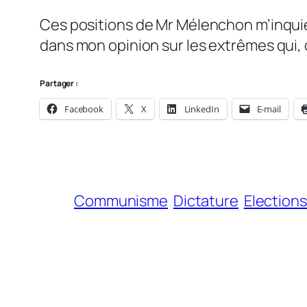
Ces positions de Mr Mélenchon m’inqui
dans mon opinion sur les extrêmes qui
Partager :
Facebook
X
LinkedIn
E-mail
Communisme
Dictature
Elections