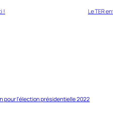
i !
Le TER ent
our l’élection présidentielle 2022