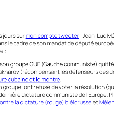
es jours sur
mon compte tweeter
: Jean-Luc Mé
dans le cadre de son mandat de député europé
e :
t son groupe GUE
(Gauche communiste)
quitté
Sakharov
(récompensant les défenseurs des dr
re cubaine et le montre
.
groupe, ont refusé de voter la résolution
(qu
 dernière dictature communiste de l’Europe. Plu
tre la dictature (rouge) biélorusse
et
Mélen