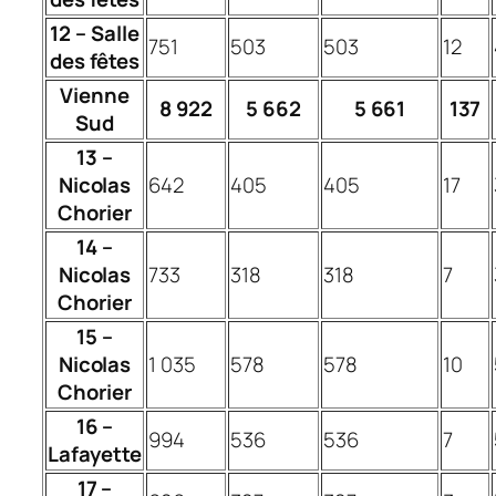
12 – Salle
751
503
503
12
des fêtes
Vienne
8 922
5 662
5 661
137
Sud
13 –
Nicolas
642
405
405
17
Chorier
14 –
Nicolas
733
318
318
7
Chorier
15 –
Nicolas
1 035
578
578
10
Chorier
16 –
994
536
536
7
Lafayette
17 –