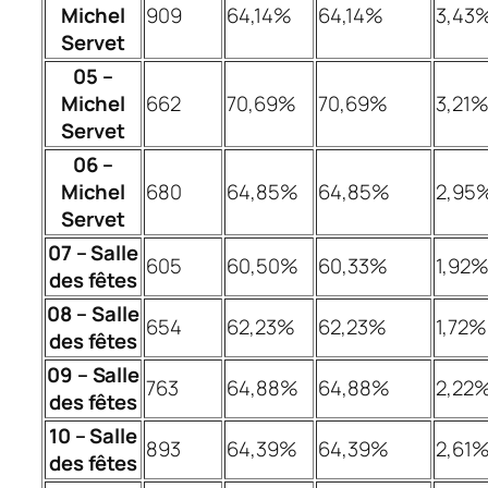
Michel
909
64,14%
64,14%
3,43
Servet
05 –
Michel
662
70,69%
70,69%
3,21
Servet
06 –
Michel
680
64,85%
64,85%
2,95
Servet
07 – Salle
605
60,50%
60,33%
1,92
des fêtes
08 – Salle
654
62,23%
62,23%
1,72%
des fêtes
09 – Salle
763
64,88%
64,88%
2,22
des fêtes
10 – Salle
893
64,39%
64,39%
2,61
des fêtes