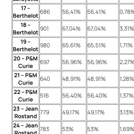
17 –
686
56,41%
56,41%
0,78
Berthelot
18 –
901
67,04%
67,04%
3,31
Berthelot
19 –
980
65,61%
65,51%
1,71%
Berthelot
20 – P&M
697
56,96%
56,96%
2,27
Curie
21 – P&M
640
48,91%
48,91%
1,28
Curie
22 – P&M
516
56,40%
56,40%
1,37%
Curie
23 – Jean
779
49,17%
49,17%
3,13%
Rostand
24 – Jean
783
53%
53%
1,69
Rostand