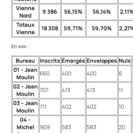
Vienne
9 386
56,15%
56,14%
2,11
Nord
Totaux
18 308
59,71%
59,70%
2,27
Vienne
En voix :
Bureau
Inscrits
Émargés
Enveloppes
Nuls
01 – Jean
660
400
400
6
Moulin
02 – Jean
707
413
413
11
Moulin
03 – Jean
711
402
402
10
Moulin
04 –
Michel
909
583
583
20