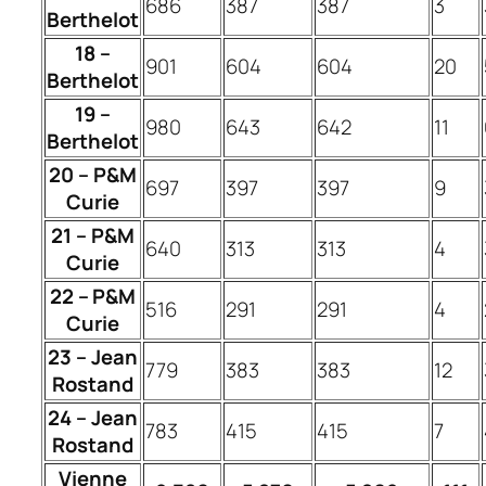
686
387
387
3
Berthelot
18 –
901
604
604
20
Berthelot
19 –
980
643
642
11
Berthelot
20 – P&M
697
397
397
9
Curie
21 – P&M
640
313
313
4
Curie
22 – P&M
516
291
291
4
Curie
23 – Jean
779
383
383
12
Rostand
24 – Jean
783
415
415
7
Rostand
Vienne