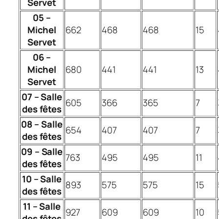
Servet
05 –
Michel
662
468
468
15
Servet
06 –
Michel
680
441
441
13
Servet
07 – Salle
605
366
365
7
des fêtes
08 – Salle
654
407
407
7
des fêtes
09 – Salle
763
495
495
11
des fêtes
10 – Salle
893
575
575
15
des fêtes
11 – Salle
927
609
609
10
des fêtes