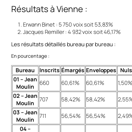
Résultats à Vienne :
Erwann Binet : 5 750 voix soit 53,83%
Jacques Remiller : 4 932 voix soit 46,17%
Les résultats détaillés bureau par bureau :
En pourcentage :
Bureau
Inscrits
Émargés
Enveloppes
Nuls
01 – Jean
660
60,61%
60,61%
1,50
Moulin
02 – Jean
707
58,42%
58,42%
2,55
Moulin
03 – Jean
711
56,54%
56,54%
2,49
Moulin
04 –