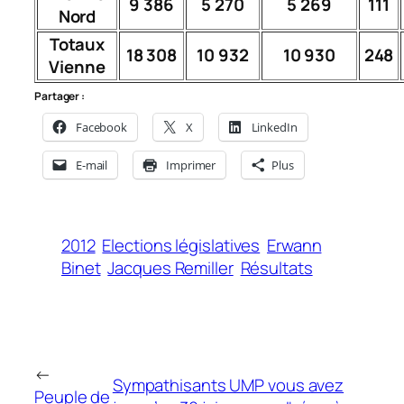
9 386
5 270
5 269
111
Nord
Totaux
18 308
10 932
10 930
248
Vienne
Partager :
Facebook
X
LinkedIn
E-mail
Imprimer
Plus
2012
Elections législatives
Erwann
Binet
Jacques Remiller
Résultats
←
Sympathisants UMP vous avez
Peuple de