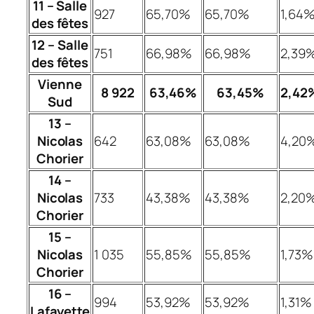
11 – Salle
927
65,70%
65,70%
1,64
des fêtes
12 – Salle
751
66,98%
66,98%
2,39
des fêtes
Vienne
8 922
63,46%
63,45%
2,42
Sud
13 –
Nicolas
642
63,08%
63,08%
4,20
Chorier
14 –
Nicolas
733
43,38%
43,38%
2,20
Chorier
15 –
Nicolas
1 035
55,85%
55,85%
1,73%
Chorier
16 –
994
53,92%
53,92%
1,31%
Lafayette