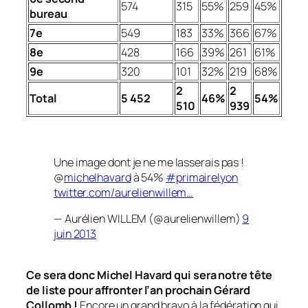
574
315
55%
259
45%
bureau
7e
549
183
33%
366
67%
8e
428
166
39%
261
61%
9e
320
101
32%
219
68%
2
2
Total
5 452
46%
54%
510
939
Une image dont je ne me lasserais pas !
@
michelhavard
à 54%
#primairelyon
twitter.com/aurelienwillem…
— Aurélien WILLEM (@aurelienwillem)
9
juin 2013
Ce sera donc Michel Havard qui sera notre tête
de liste pour affronter l’an prochain Gérard
Collomb !
Encore un grand bravo à la fédération qui