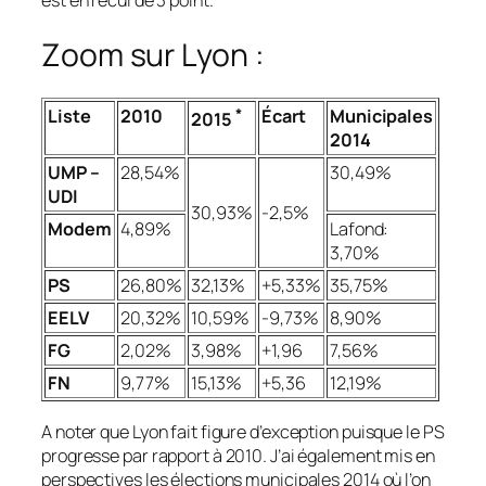
est en recul de 3 point.
Zoom sur Lyon :
Liste
2010
*
Écart
Municipales
2015
2014
UMP –
28,54%
30,49%
UDI
30,93%
-2,5%
Modem
4,89%
Lafond:
3,70%
PS
26,80%
32,13%
+5,33%
35,75%
EELV
20,32%
10,59%
-9,73%
8,90%
FG
2,02%
3,98%
+1,96
7,56%
FN
9,77%
15,13%
+5,36
12,19%
A noter que Lyon fait figure d’exception puisque le PS
progresse par rapport à 2010. J’ai également mis en
perspectives les élections municipales 2014 où l’on