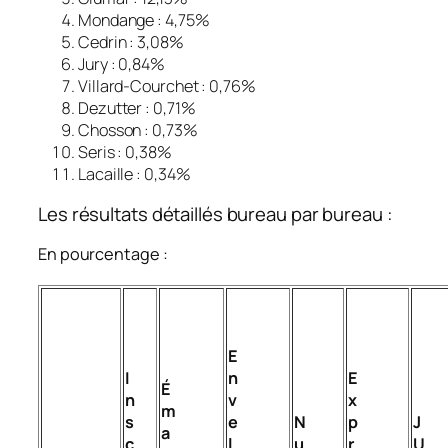
Mondange : 4,75%
Cedrin : 3,08%
Jury : 0,84%
Villard-Courchet : 0,76%
Dezutter : 0,71%
Chosson : 0,73%
Seris : 0,38%
Lacaille : 0,34%
Les résultats détaillés bureau par bureau :
En pourcentage :
E
I
n
E
É
n
v
x
m
s
e
N
p
J
a
c
l
u
r
U