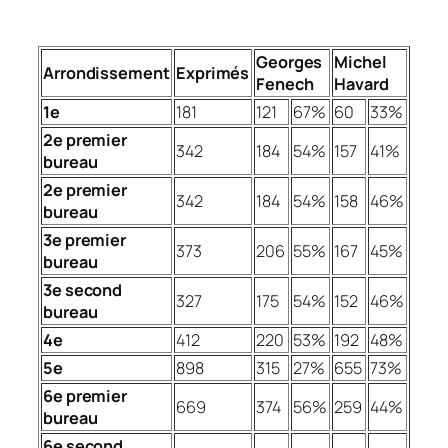
Georges
Michel
Arrondissement
Exprimés
Fenech
Havard
1e
181
121
67%
60
33%
2e premier
342
184
54%
157
41%
bureau
2e premier
342
184
54%
158
46%
bureau
3e premier
373
206
55%
167
45%
bureau
3e second
327
175
54%
152
46%
bureau
4e
412
220
53%
192
48%
5e
898
315
27%
655
73%
6e premier
669
374
56%
259
44%
bureau
6e second