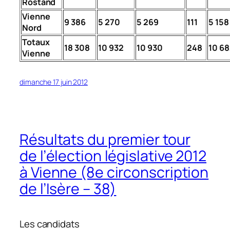
Rostand
Vienne
9 386
5 270
5 269
111
5 158
Nord
Totaux
18 308
10 932
10 930
248
10 6
Vienne
dimanche 17 juin 2012
Résultats du premier tour
de l’élection législative 2012
à Vienne (8e circonscription
de l’Isère – 38)
Les candidats