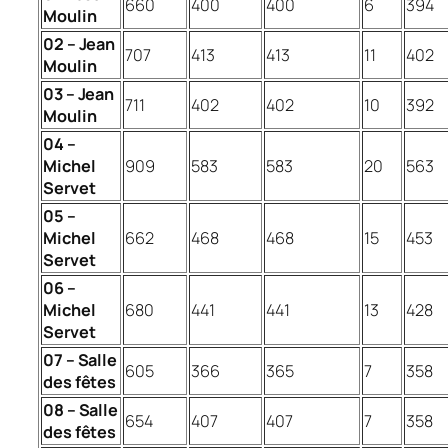
660
400
400
6
394
Moulin
02 – Jean
707
413
413
11
402
Moulin
03 – Jean
711
402
402
10
392
Moulin
04 –
Michel
909
583
583
20
563
Servet
05 –
Michel
662
468
468
15
453
Servet
06 –
Michel
680
441
441
13
428
Servet
07 – Salle
605
366
365
7
358
des fêtes
08 – Salle
654
407
407
7
358
des fêtes