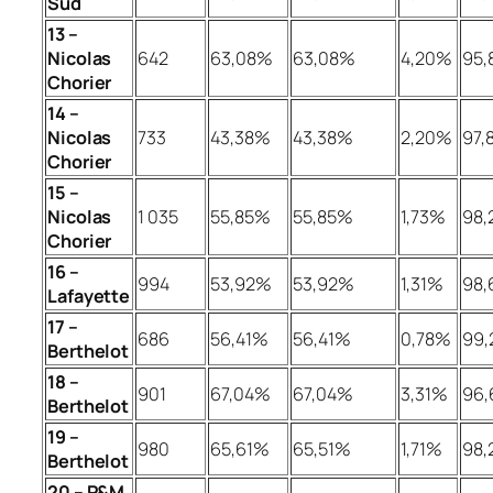
Sud
13 –
Nicolas
642
63,08%
63,08%
4,20%
95
Chorier
14 –
Nicolas
733
43,38%
43,38%
2,20%
97,
Chorier
15 –
Nicolas
1 035
55,85%
55,85%
1,73%
98,
Chorier
16 –
994
53,92%
53,92%
1,31%
98
Lafayette
17 –
686
56,41%
56,41%
0,78%
99
Berthelot
18 –
901
67,04%
67,04%
3,31%
96
Berthelot
19 –
980
65,61%
65,51%
1,71%
98
Berthelot
20 – P&M