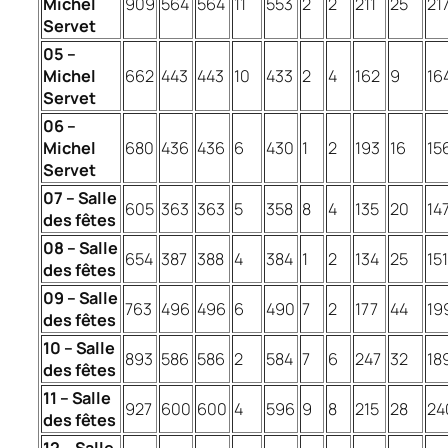
Michel
909
564
564
11
553
2
2
211
25
21
Servet
05 –
Michel
662
443
443
10
433
2
4
162
9
16
Servet
06 –
Michel
680
436
436
6
430
1
2
193
16
15
Servet
07 – Salle
605
363
363
5
358
8
4
135
20
14
des fêtes
08 – Salle
654
387
388
4
384
1
2
134
25
151
des fêtes
09 – Salle
763
496
496
6
490
7
2
177
44
19
des fêtes
10 – Salle
893
586
586
2
584
7
6
247
32
18
des fêtes
11 – Salle
927
600
600
4
596
9
8
215
28
24
des fêtes