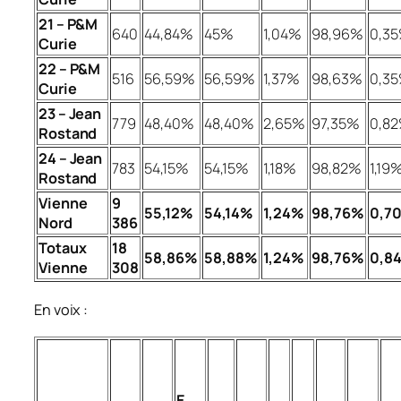
21 – P&M
640
44,84%
45%
1,04%
98,96%
0,3
Curie
22 – P&M
516
56,59%
56,59%
1,37%
98,63%
0,3
Curie
23 – Jean
779
48,40%
48,40%
2,65%
97,35%
0,8
Rostand
24 – Jean
783
54,15%
54,15%
1,18%
98,82%
1,19
Rostand
Vienne
9
55,12%
54,14%
1,24%
98,76%
0,7
Nord
386
Totaux
18
58,86%
58,88%
1,24%
98,76%
0,8
Vienne
308
En voix :
E