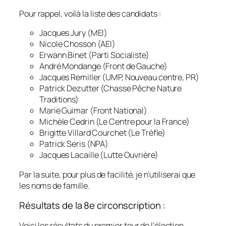
Pour rappel, voilà la liste des candidats :
Jacques Jury (MEI)
Nicole Chosson (AEI)
Erwann Binet (Parti Socialiste)
André Mondange (Front de Gauche)
Jacques Remiller (UMP, Nouveau centre, PR)
Patrick Dezutter (Chasse Pêche Nature
Traditions)
Marie Guimar (Front National)
Michèle Cedrin (Le Centre pour la France)
Brigitte Villard Courchet (Le Trèfle)
Patrick Seris (NPA)
Jacques Lacaille (Lutte Ouvrière)
Par la suite, pour plus de facilité, je n’utiliserai que
les noms de famille.
Résultats de la 8e circonscription :
Voici les résultats du premier tour de l’élection