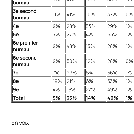
bureau
3e second
11%
41%
10%
37%
0%
bureau
4e
9%
28%
33%
29%
1%
5e
3%
27%
4%
65%
1%
6e premier
9%
48%
13%
28%
1%
bureau
6e second
9%
50%
12%
28%
0%
bureau
7e
7%
29%
6%
56%
1%
8e
19%
21%
6%
53%
1%
9e
4%
18%
27%
49%
1%
Total
9%
35%
14%
40%
1%
En voix