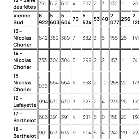
12 – Salle
751
512
512
4
507
2
3
132
11
26
des fêtes
Vienne
8
5
5
5
2
2
70
53
40
256
Sud
922
603
604
534
077
12
13 –
Nicolas
642
389
389
7
382
3
5
155
25
141
Chorier
14 –
Nicolas
733
304
304
5
299
2
2
157
11
74
Chorier
15 –
1
Nicolas
564
564
6
558
2
10
258
22
17
035
Chorier
16 –
994
530
530
3
527
2
4
235
25
15
Lafayette
17 –
686
391
391
4
387
5
0
158
23
13
Berthelot
18 –
901
613
613
9
604
5
4
242
29
22
Berthelot