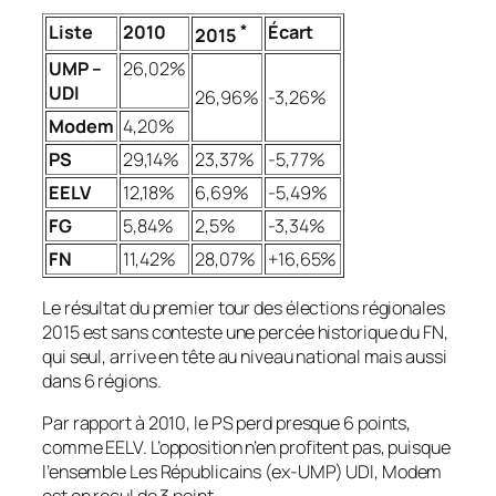
Liste
2010
*
Écart
2015
UMP –
26,02%
UDI
26,96%
-3,26%
Modem
4,20%
PS
29,14%
23,37%
-5,77%
EELV
12,18%
6,69%
-5,49%
FG
5,84%
2,5%
-3,34%
FN
11,42%
28,07%
+16,65%
Le résultat du premier tour des élections régionales
2015 est sans conteste une percée historique du FN,
qui seul, arrive en tête au niveau national mais aussi
dans 6 régions.
Par rapport à 2010, le PS perd presque 6 points,
comme EELV. L’opposition n’en profitent pas, puisque
l’ensemble Les Républicains
(ex-UMP)
UDI, Modem