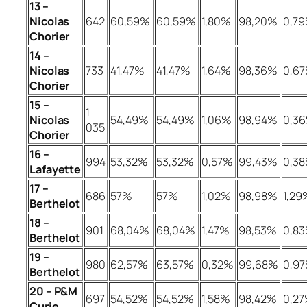
13 –
Nicolas
642
60,59%
60,59%
1,80%
98,20%
0,7
Chorier
14 –
Nicolas
733
41,47%
41,47%
1,64%
98,36%
0,6
Chorier
15 –
1
Nicolas
54,49%
54,49%
1,06%
98,94%
0,3
035
Chorier
16 –
994
53,32%
53,32%
0,57%
99,43%
0,3
Lafayette
17 –
686
57%
57%
1,02%
98,98%
1,29
Berthelot
18 –
901
68,04%
68,04%
1,47%
98,53%
0,8
Berthelot
19 –
980
62,57%
63,57%
0,32%
99,68%
0,9
Berthelot
20 – P&M
697
54,52%
54,52%
1,58%
98,42%
0,2
Curie