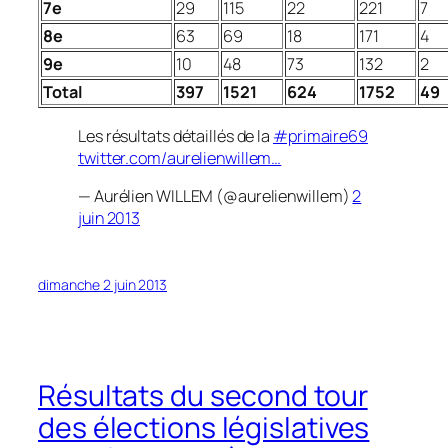
7e
29
115
22
221
7
8e
63
69
18
171
4
9e
10
48
73
132
2
Total
397
1521
624
1752
49
Les résultats détaillés de la
#primaire69
twitter.com/aurelienwillem…
— Aurélien WILLEM (@aurelienwillem)
2
juin 2013
dimanche 2 juin 2013
Résultats du second tour
des élections législatives