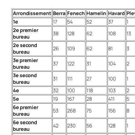
Arrondissement
Berra
Fenech
Hamelin
Havard
Ple
1e
17
54
52
37
1
2e premier
38
128
62
108
13
bureau
2e second
26
109
62
81
3
bureau
3e premier
37
122
31
104
2
bureau
3e second
31
111
27
100
1
bureau
4e
32
100
118
103
2
5e
19
167
28
411
5
6e premier
53
268
75
156
8
bureau
6e second
42
230
56
128
1
bureau