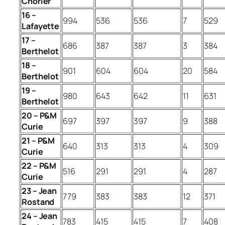
Chorier
16 –
994
536
536
7
529
Lafayette
17 –
686
387
387
3
384
Berthelot
18 –
901
604
604
20
584
Berthelot
19 –
980
643
642
11
631
Berthelot
20 – P&M
697
397
397
9
388
Curie
21 – P&M
640
313
313
4
309
Curie
22 – P&M
516
291
291
4
287
Curie
23 – Jean
779
383
383
12
371
Rostand
24 – Jean
783
415
415
7
408