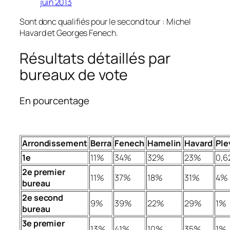
juin 2013
Sont donc qualifiés pour le second tour : Michel
Havard et Georges Fenech.
Résultats détaillés par
bureaux de vote
En pourcentage
Arrondissement
Berra
Fenech
Hamelin
Havard
Ple
1e
11%
34%
32%
23%
0,
2e premier
11%
37%
18%
31%
4%
bureau
2e second
9%
39%
22%
29%
1%
bureau
3e premier
13%
41%
10%
35%
1%