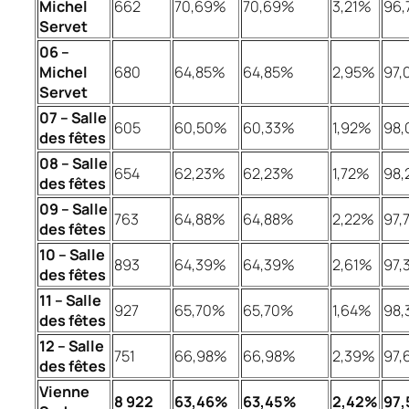
Michel
662
70,69%
70,69%
3,21%
96
Servet
06 –
Michel
680
64,85%
64,85%
2,95%
97,
Servet
07 – Salle
605
60,50%
60,33%
1,92%
98
des fêtes
08 – Salle
654
62,23%
62,23%
1,72%
98,
des fêtes
09 – Salle
763
64,88%
64,88%
2,22%
97,
des fêtes
10 – Salle
893
64,39%
64,39%
2,61%
97,
des fêtes
11 – Salle
927
65,70%
65,70%
1,64%
98
des fêtes
12 – Salle
751
66,98%
66,98%
2,39%
97,
des fêtes
Vienne
8 922
63,46%
63,45%
2,42%
97