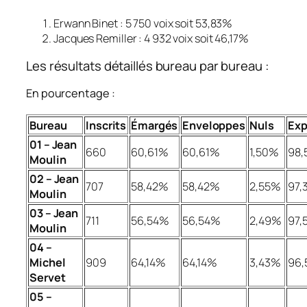
Erwann Binet : 5 750 voix soit 53,83%
Jacques Remiller : 4 932 voix soit 46,17%
Les résultats détaillés bureau par bureau :
En pourcentage :
Bureau
Inscrits
Émargés
Enveloppes
Nuls
Exp
01 – Jean
660
60,61%
60,61%
1,50%
98
Moulin
02 – Jean
707
58,42%
58,42%
2,55%
97,
Moulin
03 – Jean
711
56,54%
56,54%
2,49%
97,
Moulin
04 –
Michel
909
64,14%
64,14%
3,43%
96,
Servet
05 –