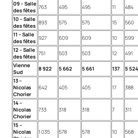
09 – Salle
763
495
495
11
484
des fêtes
10 – Salle
893
575
575
15
560
des fêtes
11 – Salle
927
609
609
10
599
des fêtes
12 – Salle
751
503
503
12
491
des fêtes
Vienne
8 922
5 662
5 661
137
5 52
Sud
13 –
Nicolas
642
405
405
17
388
Chorier
14 –
Nicolas
733
318
318
7
311
Chorier
15 –
Nicolas
1 035
578
578
10
568