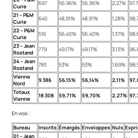
697
56,96%
56,96%
2,27%
97,
Curie
21 – P&M
640
48,91%
48,91%
1,28%
98,
Curie
22 – P&M
516
56,40%
56,40%
1,37%
98
Curie
23 – Jean
779
49,17%
49,17%
3,13%
96,
Rostand
24 – Jean
783
53%
53%
1,69%
98,
Rostand
Vienne
9 386
56,15%
56,14%
2,11%
97
Nord
Totaux
18 308
59,71%
59,70%
2,27%
97
Vienne
En voix :
Bureau
Inscrits
Émargés
Enveloppes
Nuls
Expr
01 – Jean