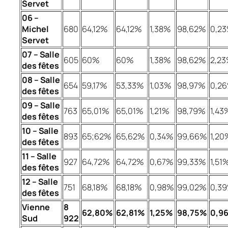
Servet
06 –
Michel
680
64,12%
64,12%
1,38%
98,62%
0,2
Servet
07 – Salle
605
60%
60%
1,38%
98,62%
2,2
des fêtes
08 – Salle
654
59,17%
53,33%
1,03%
98,97%
0,2
des fêtes
09 – Salle
763
65,01%
65,01%
1,21%
98,79%
1,43
des fêtes
10 – Salle
893
65;62%
65,62%
0,34%
99,66%
1,20
des fêtes
11 – Salle
927
64,72%
64,72%
0,67%
99,33%
1,51
des fêtes
12 – Salle
751
68,18%
68,18%
0,98%
99,02%
0,3
des fêtes
Vienne
8
62,80%
62,81%
1,25%
98,75%
0,9
Sud
922