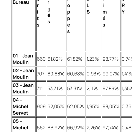
Bureau
r
r
o
L
i
R
g
i
p
S
m
Y
é
t
p
é
s
s
e
s
s
01 – Jean
660
61,82%
61,82%
1,23%
98,77%
0,7
Moulin
02 – Jean
707
60,68%
60,68%
0,93%
99,07%
1,41
Moulin
03 – Jean
711
53,31%
53,31%
2,11%
97,89%
1,35
Moulin
04 –
Michel
909
62,05%
62,05%
1,95%
98,05%
0,3
Servet
05 –
Michel
662
66,92%
66,92%
2,26%
97;74%
0,4