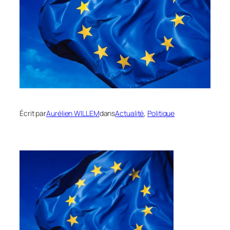
Écrit par
Aurélien WILLEM
dans
Actualité
, 
Politique