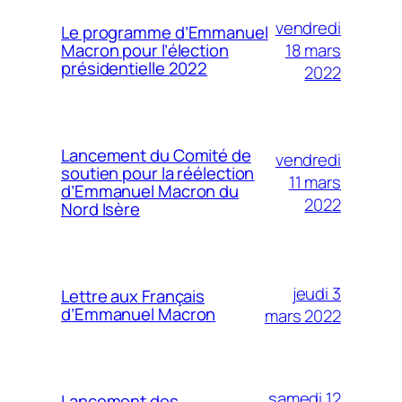
vendredi
Le programme d’Emmanuel
18 mars
Macron pour l’élection
présidentielle 2022
2022
Lancement du Comité de
vendredi
soutien pour la réélection
11 mars
d’Emmanuel Macron du
2022
Nord Isère
jeudi 3
Lettre aux Français
d’Emmanuel Macron
mars 2022
samedi 12
Lancement des