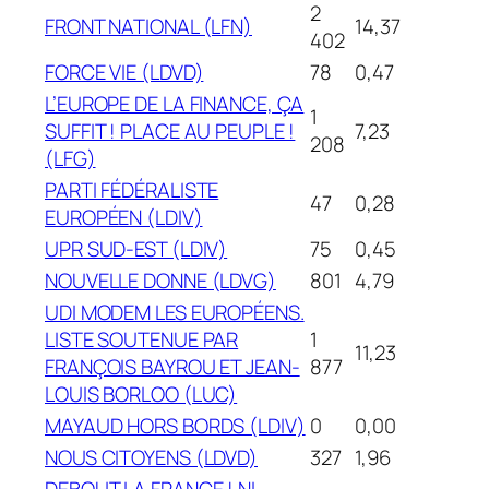
2
FRONT NATIONAL (LFN)
14,37
402
FORCE VIE (LDVD)
78
0,47
L’EUROPE DE LA FINANCE, ÇA
1
SUFFIT ! PLACE AU PEUPLE !
7,23
208
(LFG)
PARTI FÉDÉRALISTE
47
0,28
EUROPÉEN (LDIV)
UPR SUD-EST (LDIV)
75
0,45
NOUVELLE DONNE (LDVG)
801
4,79
UDI MODEM LES EUROPÉENS.
LISTE SOUTENUE PAR
1
11,23
FRANÇOIS BAYROU ET JEAN-
877
LOUIS BORLOO (LUC)
MAYAUD HORS BORDS (LDIV)
0
0,00
NOUS CITOYENS (LDVD)
327
1,96
DEBOUT LA FRANCE ! NI