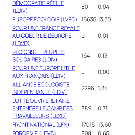
DÉMOCRATIE RÉELLE
50
0,04
(LDIV)
EUROPE ECOLOGIE (LVEC)
16635
13,30
POUR UNE FRANCE ROYALE
AU COEUR DE L’EUROPE
9
0,01
(LDVD)
RÉGIONS ET PEUPLES
164
0,13
SOLIDAIRES (LDIV)
POUR UNE EUROPE UTILE
0
0,00
AUX FRANÇAIS (LDIV)
ALLIANCE ECOLOGISTE
2296
1,84
INDEPENDANTE (LDIV)
LUTTE OUVRIERE FAIRE
ENTENDRE LE CAMP DES
889
0,71
TRAVAILLEURS (LEXG)
FRONT NATIONAL (LFN)
17015
13,60
FORCE VIE (LDVD)
808
0,65