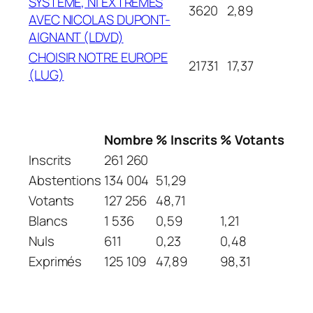
SYSTÈME, NI EXTRÊMES
3620
2,89
AVEC NICOLAS DUPONT-
AIGNANT (LDVD)
CHOISIR NOTRE EUROPE
21731
17,37
(LUG)
Nombre
% Inscrits
% Votants
Inscrits
261 260
Abstentions
134 004
51,29
Votants
127 256
48,71
Blancs
1 536
0,59
1,21
Nuls
611
0,23
0,48
Exprimés
125 109
47,89
98,31