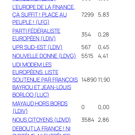
L’EUROPE DE LA FINANCE,
ÇA SUFFIT ! PLACE AU
7299
5,83
PEUPLE ! (LFG)
PARTI FÉDÉRALISTE
354
0,28
EUROPÉEN (LDIV)
UPR SUD-EST (LDIV)
567
0,45
NOUVELLE DONNE (LDVG)
5515
4,41
UDI MODEM LES
EUROPÉENS. LISTE
SOUTENUE PAR FRANÇOIS
14890
11,90
BAYROU ET JEAN-LOUIS
BORLOO (LUC)
MAYAUD HORS BORDS
0
0,00
(LDIV)
NOUS CITOYENS (LDVD)
3584
2,86
DEBOUT LA FRANCE ! NI