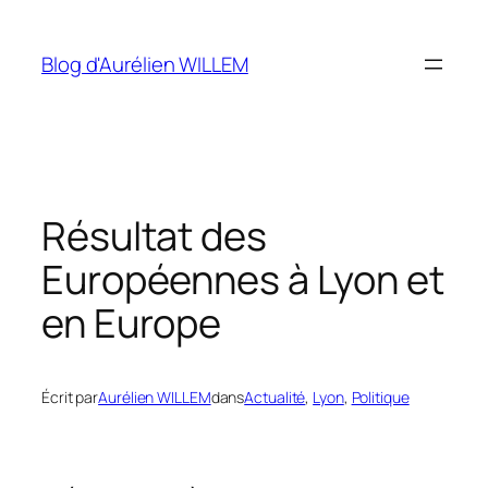
Aller
au
Blog d'Aurélien WILLEM
contenu
Résultat des
Européennes à Lyon et
en Europe
Écrit par
Aurélien WILLEM
dans
Actualité
, 
Lyon
, 
Politique