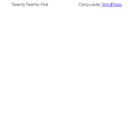
Twenty Twenty-Five
Conçu avec
WordPress