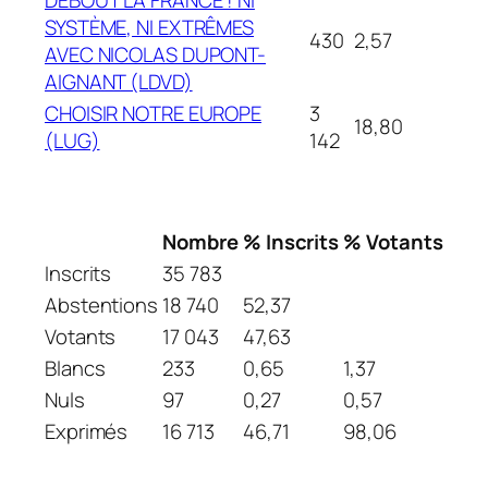
SYSTÈME, NI EXTRÊMES
430
2,57
AVEC NICOLAS DUPONT-
AIGNANT (LDVD)
CHOISIR NOTRE EUROPE
3
18,80
(LUG)
142
Nombre
% Inscrits
% Votants
Inscrits
35 783
Abstentions
18 740
52,37
Votants
17 043
47,63
Blancs
233
0,65
1,37
Nuls
97
0,27
0,57
Exprimés
16 713
46,71
98,06