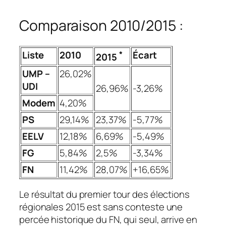
Comparaison 2010/2015 :
Liste
2010
Écart
*
2015
UMP –
26,02%
UDI
26,96%
-3,26%
Modem
4,20%
PS
29,14%
23,37%
-5,77%
EELV
12,18%
6,69%
-5,49%
FG
5,84%
2,5%
-3,34%
FN
11,42%
28,07%
+16,65%
Le résultat du premier tour des élections
régionales 2015 est sans conteste une
percée historique du FN, qui seul, arrive en