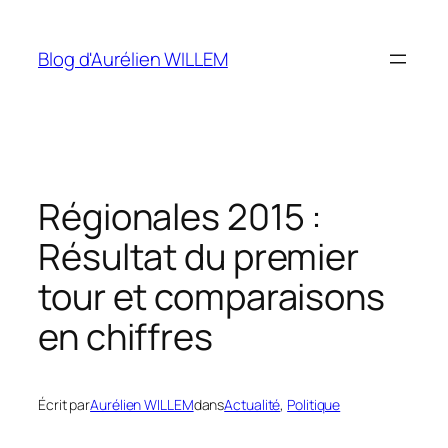
Aller
au
Blog d'Aurélien WILLEM
contenu
Régionales 2015 :
Résultat du premier
tour et comparaisons
en chiffres
Écrit par
Aurélien WILLEM
dans
Actualité
, 
Politique