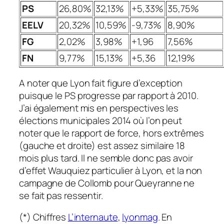
PS
26,80%
32,13%
+5,33%
35,75%
EELV
20,32%
10,59%
-9,73%
8,90%
FG
2,02%
3,98%
+1,96
7,56%
FN
9,77%
15,13%
+5,36
12,19%
A noter que Lyon fait figure d’exception
puisque le PS progresse par rapport à 2010.
J’ai également mis en perspectives les
élections municipales 2014 où l’on peut
noter que le rapport de force, hors extrêmes
(gauche et droite)
est assez similaire 18
mois plus tard. Il ne semble donc pas avoir
d’effet Wauquiez particulier à Lyon, et la non
campagne de Collomb pour Queyranne ne
se fait pas ressentir.
(*) Chiffres
L’internaute
,
lyonmag
. En