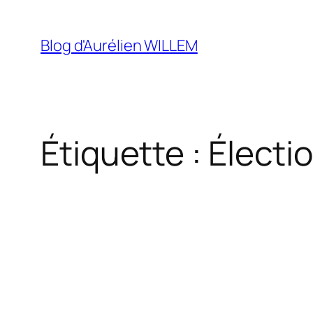
Aller
au
Blog d'Aurélien WILLEM
contenu
Étiquette :
Électi