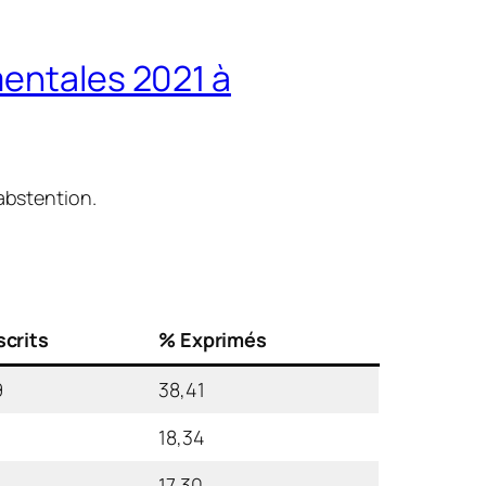
mentales 2021 à
abstention.
scrits
% Exprimés
9
38,41
18,34
17,30