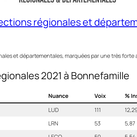
lections régionales et départe
ionales et départementales, marquées par une très forte 
égionales 2021 à Bonnefamille
Nuance
Voix
% In
LUD
111
12,2
LRN
53
5,87
LECO
50
5,54