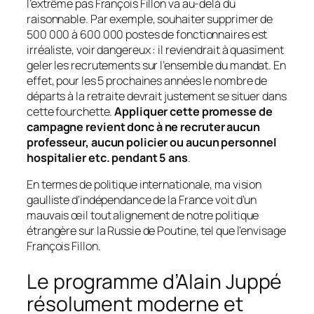
l’extrême pas François Fillon va au-delà du
raisonnable. Par exemple, souhaiter supprimer de
500 000 à 600 000 postes de fonctionnaires est
irréaliste, voir dangereux : il reviendrait à quasiment
geler les recrutements sur l’ensemble du mandat. En
effet, pour les 5 prochaines années le nombre de
départs à la retraite devrait justement se situer dans
cette fourchette.
Appliquer cette promesse de
campagne revient donc à ne recruter aucun
professeur, aucun policier ou aucun personnel
hospitalier etc. pendant 5 ans
.
En termes de politique internationale, ma vision
gaulliste d’indépendance de la France voit d’un
mauvais œil tout alignement de notre politique
étrangère sur la Russie de Poutine, tel que l’envisage
François Fillon.
Le programme d’Alain Juppé
résolument moderne et