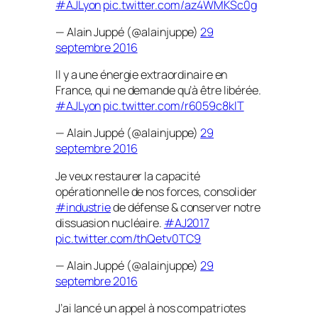
#AJLyon
pic.twitter.com/az4WMKSc0g
— Alain Juppé (@alainjuppe)
29
septembre 2016
Il y a une énergie extraordinaire en
France, qui ne demande qu’à être libérée.
#AJLyon
pic.twitter.com/r6059c8klT
— Alain Juppé (@alainjuppe)
29
septembre 2016
Je veux restaurer la capacité
opérationnelle de nos forces, consolider
#industrie
de défense & conserver notre
dissuasion nucléaire.
#AJ2017
pic.twitter.com/thQetv0TC9
— Alain Juppé (@alainjuppe)
29
septembre 2016
J’ai lancé un appel à nos compatriotes