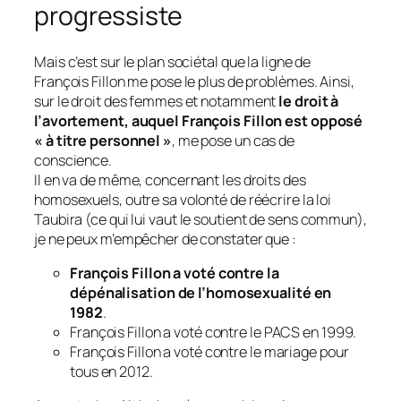
progressiste
Mais c’est sur le plan sociétal que la ligne de
François Fillon me pose le plus de problèmes. Ainsi,
sur le droit des femmes et notamment
le droit à
l’avortement, auquel François Fillon est opposé
« à titre personnel »
, me pose un cas de
conscience.
Il en va de même, concernant les droits des
homosexuels, outre sa volonté de réécrire la loi
Taubira
(ce qui lui vaut le soutient de sens commun)
,
je ne peux m’empêcher de constater que :
François Fillon a voté contre la
dépénalisation de l’homosexualité en
1982
.
François Fillon a voté contre le PACS en 1999.
François Fillon a voté contre le mariage pour
tous en 2012.