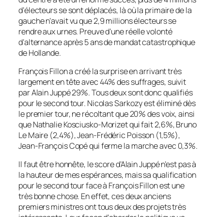
d’électeurs se sont déplacés, là où la primaire de la
gauche n’avait vu que 2,9 millions électeurs se
rendre aux urnes. Preuve d’une réelle volonté
d’alternance après 5 ans de mandat catastrophique
de Hollande.
François Fillon a créé la surprise en arrivant très
largement en tête avec 44% des suffrages, suivit
par Alain Juppé 29%. Tous deux sont donc qualifiés
pour le second tour. Nicolas Sarkozy est éliminé dès
le premier tour, ne récoltant que 20% des voix, ainsi
que Nathalie Kosciusko-Morizet qui fait 2,6%, Bruno
Le Maire
(2,4%)
, Jean-Frédéric Poisson
(1,5%)
,
Jean-François Copé qui ferme la marche avec 0,3%.
Il faut être honnête, le score d’Alain Juppé n’est pas à
la hauteur de mes espérances, mais sa qualification
pour le second tour face à François Fillon est une
très bonne chose. En effet, ces deux anciens
premiers ministres ont tous deux des projets très