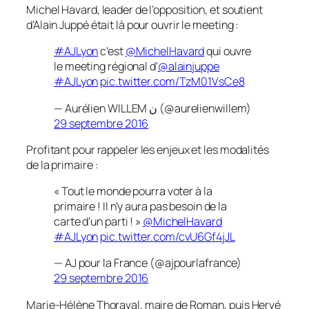
Michel Havard, leader de l’opposition, et soutient
d’Alain Juppé était là pour ouvrir le meeting :
#AJLyon
c'est
@MichelHavard
qui ouvre
le meeting régional d'
@alainjuppe
#AJLyon
pic.twitter.com/TzM01VsCe8
— Aurélien WILLEM ن (@aurelienwillem)
29 septembre 2016
Profitant pour rappeler les enjeux et les modalités
de la primaire :
« Tout le monde pourra voter à la
primaire ! Il n'y aura pas besoin de la
carte d'un parti ! »
@MichelHavard
#AJLyon
pic.twitter.com/cvU6Gf4jJL
— AJ pour la France (@ajpourlafrance)
29 septembre 2016
Marie-Hélène Thoraval, maire de Roman, puis Hervé