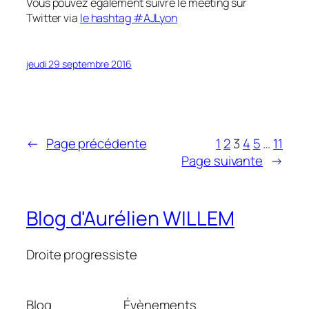
Vous pouvez également suivre le meeting sur
Twitter via
le hashtag #AJLyon
jeudi 29 septembre 2016
←
Page précédente
1
2
3
4
5
…
11
Page suivante
→
Blog d'Aurélien WILLEM
Droite progressiste
Blog
Évènements