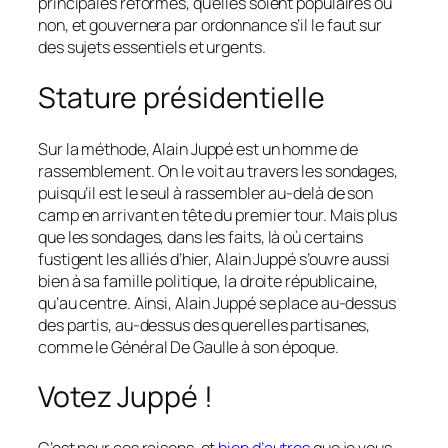
principales réformes, qu’elles soient populaires ou
non, et gouvernera par ordonnance s’il le faut sur
des sujets essentiels et urgents.
Stature présidentielle
Sur la méthode, Alain Juppé est un homme de
rassemblement. On le voit au travers les sondages,
puisqu’il est le seul à rassembler au-delà de son
camp en arrivant en tête du premier tour. Mais plus
que les sondages, dans les faits, là où certains
fustigent les alliés d’hier, Alain Juppé s’ouvre aussi
bien à sa famille politique, la droite républicaine,
qu’au centre. Ainsi, Alain Juppé se place au-dessus
des partis, au-dessus des querelles partisanes,
comme le Général De Gaulle à son époque.
Votez Juppé !
C’est pour ces raisons, et
bien d’autres
que je vous