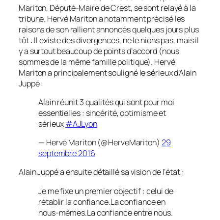
Mariton, Député-Maire de Crest, se sont relayé à la
tribune. Hervé Mariton a notamment précisé les
raisons de son rallient annoncés quelques jours plus
tôt : Il existe des divergences, ne le nions pas, mais il
y a surtout beaucoup de points d’accord
(nous
sommes de la même famille politique)
. Hervé
Mariton a principalement souligné le sérieux d’Alain
Juppé :
Alain réunit 3 qualités qui sont pour moi
essentielles : sincérité, optimisme et
sérieux
#AJLyon
— Hervé Mariton (@HerveMariton)
29
septembre 2016
Alain Juppé a ensuite détaillé sa vision de l’état :
Je me fixe un premier objectif : celui de
rétablir la confiance.La confiance en
nous-mêmes.La confiance entre nous.