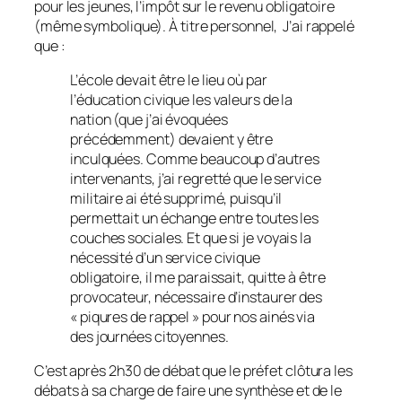
pour les jeunes, l’impôt sur le revenu obligatoire
(même symbolique)
. À titre personnel, J’ai rappelé
que :
L’école devait être le lieu où par
l’éducation civique les valeurs de la
nation
(que j’ai évoquées
précédemment)
devaient y être
inculquées. Comme beaucoup d’autres
intervenants, j’ai regretté que le service
militaire ai été supprimé, puisqu’il
permettait un échange entre toutes les
couches sociales. Et que si je voyais la
nécessité d’un service civique
obligatoire, il me paraissait, quitte à être
provocateur, nécessaire d’instaurer des
« piqures de rappel »
pour nos ainés via
des journées citoyennes.
C’est après 2h30 de débat que le préfet clôtura les
débats à sa charge de faire une synthèse et de le