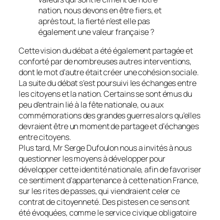
nation, nous devons en être fiers, et
après tout, la fierté n’est elle pas
également une valeur française ?
Cette vision du débat a été également partagée et
conforté par de nombreuses autres interventions,
dont le mot d’autre était créer une cohésion sociale.
La suite du débat s’est poursuivi les échanges entre
les citoyens et la nation. Certains se sont émus du
peu d’entrain lié à la fête nationale, ou aux
commémorations des grandes guerres alors qu’elles
devraient être un moment de partage et d’échanges
entre citoyens.
Plus tard, Mr Serge Dufoulon nous a invités à nous
questionner les moyens à développer pour
développer cette identité nationale, afin de favoriser
ce sentiment d’appartenance à cette nation France,
sur les rites de passes, qui viendraient celer ce
contrat de citoyenneté. Des pistes en ce sens ont
été évoquées, comme le service civique obligatoire