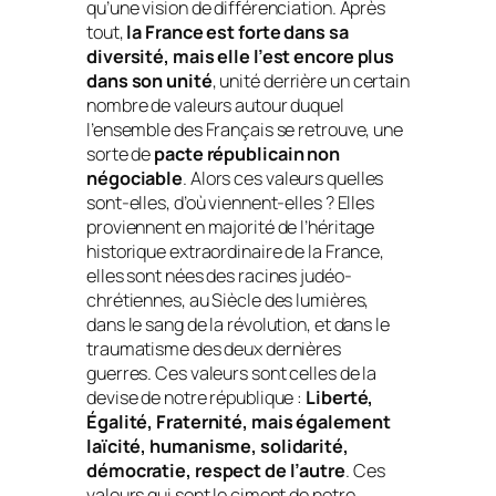
qu’une vision de différenciation. Après
tout,
la France est forte dans sa
diversité, mais elle l’est encore plus
dans son unité
, unité derrière un certain
nombre de valeurs autour duquel
l’ensemble des Français se retrouve, une
sorte de
pacte républicain non
négociable
. Alors ces valeurs quelles
sont-elles, d’où viennent-elles ? Elles
proviennent en majorité de l’héritage
historique extraordinaire de la France,
elles sont nées des racines judéo-
chrétiennes, au Siècle des lumières,
dans le sang de la révolution, et dans le
traumatisme des deux dernières
guerres. Ces valeurs sont celles de la
devise de notre république :
Liberté,
Égalité, Fraternité, mais également
laïcité, humanisme, solidarité,
démocratie, respect de l’autre
. Ces
valeurs qui sont le ciment de notre