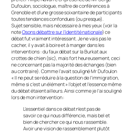
Dufoulon, sociologue, maître de conférences à
Grenoble et d’une grosse soixantaine de participants
toutes tendances confondues
(ou presque)
.
Sujet sensible, mais nécessaire à mes yeux
(voir la
note
Osons débattre sur l’identité nationale
)
ce
débat fut vraiment intéressant. Je ne vais pas le
cacher, il y avait à boire et à manger dans les
interventions : du faux débat sur la Burkat aux
crottes de chien
(sic)
, mais fort heureusement, ceci
ne concernant pas la majorité des échanges
(bien
au contraire)
. Comme l’avait souligné Mr Dufoulon
« Il ne peut se réduire à la question de l’immigration,
même si c’est un élément »
l’objet et l’essence même
du débat étaient ailleurs
. Ainsi comme je l’ai souligné
lors de mon intervention :
L’essentiel dans ce débat n’est pas de
savoir ce qui nous différencie, mais bel et
bien de chercher ce qui nous rassemble.
Avoir une vision de rassemblement plutôt