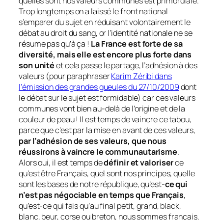
quelles sont nos valeurs communes est primordiale.
Trop longtemps on a laissé le front national
s’emparer du sujet en réduisant volontairement le
débat au droit du sang, or l’identité nationale ne se
résume pas qu’à ça !
La France est forte de sa
diversité, mais elle est encore plus forte dans
son unité
et cela passe le partage, l’adhésion à des
valeurs
(pour paraphraser
Karim Zéribi dans
l’émission des grandes gueules du 27/10/2009
dont
le débat sur le sujet est formidable)
car ces valeurs
communes vont bien au-delà de l’origine et de la
couleur de peau ! Il est temps de vaincre ce tabou,
parce que c’est par la mise en avant de ces valeurs,
par l’adhésion de ses valeurs, que nous
réussirons à vaincre le communautarisme
.
Alors oui, il est temps de
définir et valoriser
ce
qu’est être Français, quel sont nos principes, quelle
sont les bases de notre république, qu’est-
ce qui
n’est pas négociable en temps que Français
,
qu’est-ce qui fais qu’au final petit, grand, black,
blanc, beur, corse ou breton, nous sommes français.