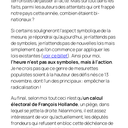
terroristes de passer à l’acte. Mais surtout dans les
faits, parmi les auteurs des attentats qui ont frappé
notre pays cette année, combien étaient bi-
nationaux ?
Si certains souligneront l’aspect symbolique de la
mesure, je répondrai qu’aujourd’hui, je n’attends pas
de symboles, je n’attends pas de nouvelles lois mais
simplement que l’on commence par appliquer les
lois existantes
(
voir ce billet
)
. Ainsi pour moi,
l’heure n’est pas aux symboles, mais à l’action
.
Je ne crois pas que ce genre de mesurettes
populistes soient à la hauteur des défis nés ce 13
novembre, dont l’un des principaux : empêcher la
radicalisation !
Au final, selon moi tout ceci n’est qu’
un calcul
électoral de François Hollande
, un piège, dans
lequel se jette la droite. Néanmoins, il est assez
intéressant de voir qu’actuellement, les députés
frondeurs qui refusent en bloc cette déchéance de