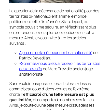
La question de la déchéance de nationalité pour des
terroristes bi-nationaux enflamme le monde
politique en cette fin d’année. Si au départ, ce
symbole pouvait me séduire, en réfléchissant plus
en profondeur, je suis plus que septique sur cette
mesure. Ainsi, je vous invite à lire les articles
suivants :
A propos de la déchéance de la nationalité
de
Patrick Devedjian.
«Sommes-nous prêts à recevoir les terroristes
des autres ?»
de Marc Trevidic ancien juge
antiterroriste
Sans vouloir paraphraser les articles ci-dessus,
comme beaucoup d’idées venues de l’extrême
droite, l’
efficacité d’une telle mesure est plus
que limitée
, et comporte de nombreuses failles.
Ainsi, je doute qu’une telle mesure dissuadera les