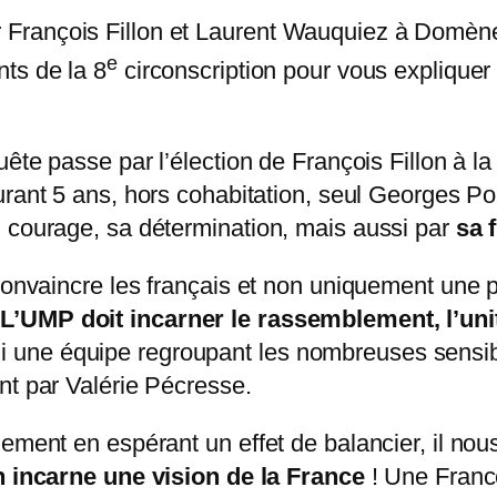
rançois Fillon et Laurent Wauquiez à Domène,
e
ts de la 8
circonscription pour vous expliquer
uête passe par l’élection de François Fillon à l
durant 5 ans, hors cohabitation, seul Georges Po
n courage, sa détermination, mais aussi par
sa 
convaincre les français et non uniquement une pa
.
L’UMP doit incarner le rassemblement, l’uni
e lui une équipe regroupant les nombreuses sensib
nt par Valérie Pécresse.
ement en espérant un effet de balancier, il nous
n incarne une vision de la France
! Une France