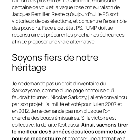
fut l’un des plus serrés. Localement, seules une
centaine de voix et la vague rose ont eu raison de
Jacques Remiller. Reste qu’aujourd’hui le PS sort
victorieux de ces élections, et concentre l’ensemble
des pouvoirs. Face à cet état PS, l’UMP doit se
reconstruire et préparer les prochaines échéances
afin de proposer une vraie alternative.
Soyons fiers de notre
héritage
Je ne demande pas un droit d’inventaire du
Sarkozysme, comme d’une page honteuse qu’il
faudrait tourner : Nicolas Sarkozy, j’ai été convaincu
par son projet, j’ai milité et voté pour lui en 2007 et
en 2012. Je ne demande pas non plus que l’on
cherche des boucs émissaires. Si la victoire est
collective, la défaite l’est aussi.
Ainsi, sachons tirer
le meilleur des 5 années écoulées comme base
pour se reconstruire
et proposer une alternative à