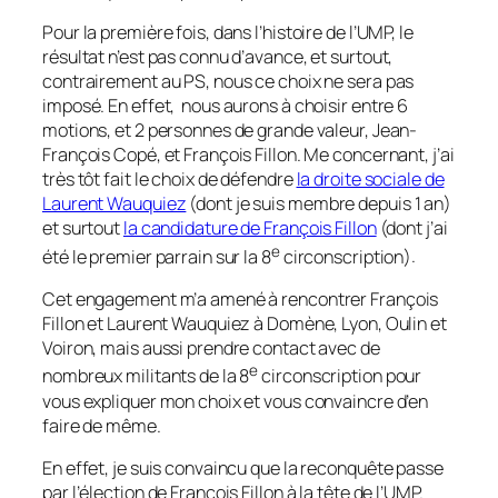
Pour la première fois, dans l’histoire de l’UMP, le
résultat n’est pas connu d’avance, et surtout,
contrairement au PS, nous ce choix ne sera pas
imposé. En effet, nous aurons à choisir entre 6
motions, et 2 personnes de grande valeur, Jean-
François Copé, et François Fillon. Me concernant, j’ai
très tôt fait le choix de défendre
la droite sociale de
Laurent Wauquiez
(dont je suis membre depuis 1 an)
et surtout
la candidature de François Fillon
(dont j’ai
e
été le premier parrain sur la 8
circonscription)
.
Cet engagement m’a amené à rencontrer François
Fillon et Laurent Wauquiez à Domène, Lyon, Oulin et
Voiron, mais aussi prendre contact avec de
e
nombreux militants de la 8
circonscription pour
vous expliquer mon choix et vous convaincre d’en
faire de même.
En effet, je suis convaincu que la reconquête passe
par l’élection de François Fillon à la tête de l’UMP.