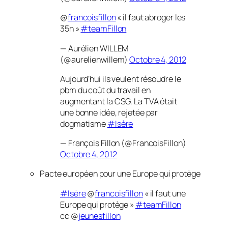
@
francoisfillon
« il faut abroger les
35h »
#teamFillon
— Aurélien WILLEM
(@aurelienwillem)
Octobre 4, 2012
Aujourd’hui ils veulent résoudre le
pbm du coût du travail en
augmentant la CSG. La TVA était
une bonne idée, rejetée par
dogmatisme
#Isère
— François Fillon (@FrancoisFillon)
Octobre 4, 2012
Pacte européen pour une Europe qui protège
#Isère
@
francoisfillon
« il faut une
Europe qui protège »
#teamFillon
cc @
jeunesfillon