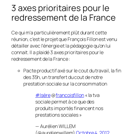
3 axes prioritaires pour le
redressement de la France
Ce qui m’a particulièrement plût durant cette
réunion, c’est le projet que François Fillon est venu
détailler avec l’énergie et la pédagogie qu’on lui
connait. Il a plaidé 3 axes prioritaires pour le
redressement de la France :
Pacte productif axé sur le cout du travail, la fin
des 35h, un transfert du cout de notre
prestation sociale sur la consommation
#Isère
@
francoisfillon
« la tva
sociale permet à ce que des
produits importés financent nos
prestations sociales »
— Aurélien WILLEM
(@aurelienwillem)
Octobre 4, 2012