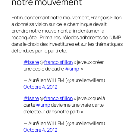
notre mouvement
Enfin, concernant notre mouvement, François Fillon
a donné sa vision sur ce le chemin que devait
prendre notre mouvement afin d’entamer la
reconquète : Primaires, rôledes adhérents de l’UMP
dans le choix des investitures et sur les thématiques
défendues par le parti etc.
#Isère
@
francoisfillon
« je veux créer
une école de cadre
#ump
»
— Aurélien WILLEM (@aurelienwillem)
Octobre 4, 2012
#Isère
@
francoisfillon
« je veux que là
carte
#ump
devienne une vraie carte
d’électeur dans notre parti »
— Aurélien WILLEM (@aurelienwillem)
Octobre 4, 2012