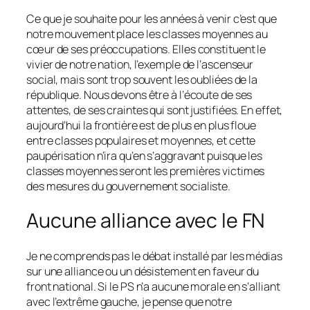
Ce que je souhaite pour les années à venir c’est que
notre mouvement place les classes moyennes au
cœur de ses préoccupations. Elles constituent le
vivier de notre nation, l’exemple de l’ascenseur
social, mais sont trop souvent les oubliées de la
république. Nous devons être à l’écoute de ses
attentes, de ses craintes qui sont justifiées. En effet,
aujourd’hui la frontière est de plus en plus floue
entre classes populaires et moyennes, et cette
paupérisation n’ira qu’en s’aggravant puisque les
classes moyennes seront les premières victimes
des mesures du gouvernement socialiste.
Aucune alliance avec le FN
Je ne comprends pas le débat installé par les médias
sur une alliance ou un désistement en faveur du
front national. Si le PS n’a aucune morale en s’alliant
avec l’extrême gauche, je pense que notre