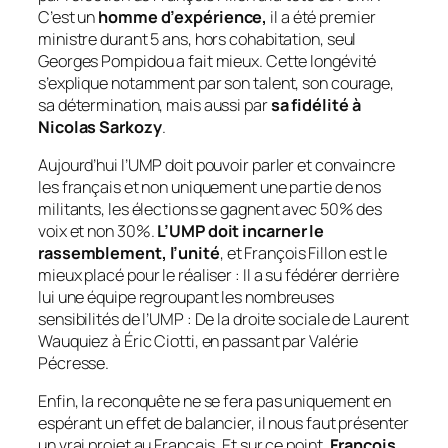
C’est un
homme d’expérience,
il a été premier
ministre durant 5 ans, hors cohabitation, seul
Georges Pompidou a fait mieux. Cette longévité
s’explique notamment par son talent, son courage,
sa détermination, mais aussi par
sa fidélité à
Nicolas Sarkozy
.
Aujourd’hui l’UMP doit pouvoir parler et convaincre
les français et non uniquement une partie de nos
militants, les élections se gagnent avec 50% des
voix et non 30%.
L’UMP doit incarner le
rassemblement, l’unité
, et François Fillon est le
mieux placé pour le réaliser : Il a su fédérer derrière
lui une équipe regroupant les nombreuses
sensibilités de l’UMP : De la droite sociale de Laurent
Wauquiez à Éric Ciotti, en passant par Valérie
Pécresse.
Enfin, la reconquête ne se fera pas uniquement en
espérant un effet de balancier, il nous faut présenter
un vrai projet au Français. Et sur ce point,
François