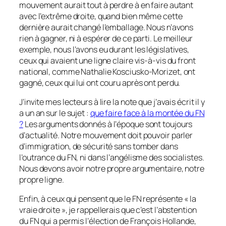
mouvement aurait tout à perdre à en faire autant
avec l’extrême droite, quand bien même cette
dernière aurait changé l’emballage. Nous n’avons
rien à gagner, ni à espérer de ce parti. Le meilleur
exemple, nous l’avons eu durant les législatives,
ceux qui avaient une ligne claire vis-à-vis du front
national, comme Nathalie Kosciusko-Morizet, ont
gagné, ceux qui lui ont couru après ont perdu.
J’invite mes lecteurs à lire la note que j’avais écrit il y
a un an sur le sujet :
que faire face à la montée du FN
?
Les arguments donnés à l’époque sont toujours
d’actualité. Notre mouvement doit pouvoir parler
d’immigration, de sécurité sans tomber dans
l’outrance du FN, ni dans l’angélisme des socialistes.
Nous devons avoir notre propre argumentaire, notre
propre ligne.
Enfin, à ceux qui pensent que le FN représente
« la
vraie droite »
, je rappellerais que c’est l’abstention
du FN qui a permis l’élection de François Hollande,