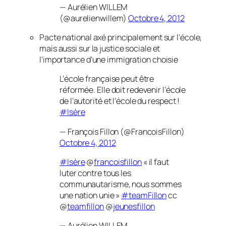
— Aurélien WILLEM
(@aurelienwillem)
Octobre 4, 2012
Pacte national axé principalement sur l’école,
mais aussi sur la justice sociale et
l’importance d’une immigration choisie
L’école française peut être
réformée. Elle doit redevenir l’école
de l’autorité et l’école du respect !
#Isère
— François Fillon (@FrancoisFillon)
Octobre 4, 2012
#Isère
@
francoisfillon
« il faut
luter contre tous les
communautarisme, nous sommes
une nation unie »
#teamFillon
cc
@
teamfillon
@
jeunesfillon
— Aurélien WILLEM