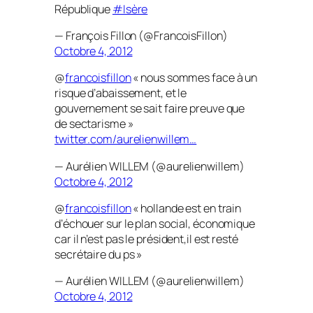
République
#Isère
— François Fillon (@FrancoisFillon)
Octobre 4, 2012
@
francoisfillon
« nous sommes face à un
risque d’abaissement, et le
gouvernement se sait faire preuve que
de sectarisme »
twitter.com/aurelienwillem…
— Aurélien WILLEM (@aurelienwillem)
Octobre 4, 2012
@
francoisfillon
« hollande est en train
d’échouer sur le plan social, économique
car il n’est pas le président,il est resté
secrétaire du ps »
— Aurélien WILLEM (@aurelienwillem)
Octobre 4, 2012