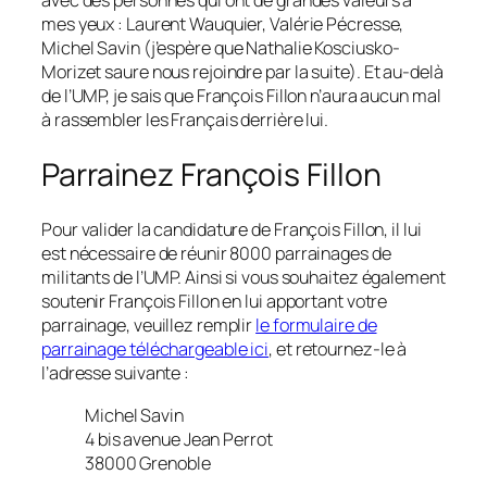
avec des personnes qui ont de grandes valeurs à
mes yeux : Laurent Wauquier, Valérie Pécresse,
Michel Savin
(j’espère que Nathalie Kosciusko-
Morizet saure nous rejoindre par la suite)
. Et au-delà
de l’UMP, je sais que François Fillon n’aura aucun mal
à rassembler les Français derrière lui.
Parrainez François Fillon
Pour valider la candidature de François Fillon, il lui
est nécessaire de réunir 8000 parrainages de
militants de l’UMP. Ainsi si vous souhaitez également
soutenir François Fillon en lui apportant votre
parrainage, veuillez remplir
le formulaire de
parrainage téléchargeable ici
, et retournez-le à
l’adresse suivante :
Michel Savin
4 bis avenue Jean Perrot
38000 Grenoble