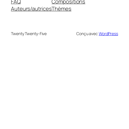
FAQ
Compositions
Auteurs/autrices
Thèmes
Twenty Twenty-Five
Conçu avec
WordPress