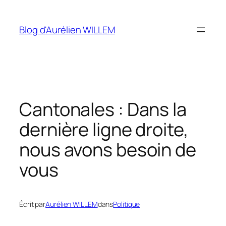
Aller
au
Blog d'Aurélien WILLEM
contenu
Cantonales : Dans la
dernière ligne droite,
nous avons besoin de
vous
Écrit par
Aurélien WILLEM
dans
Politique