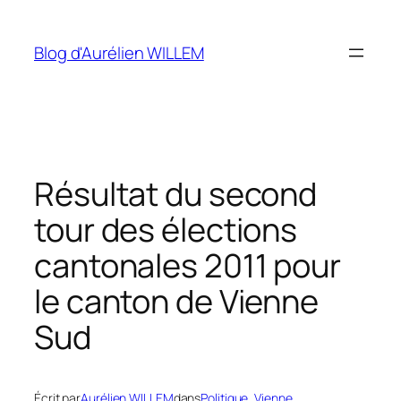
Aller
au
Blog d'Aurélien WILLEM
contenu
Résultat du second
tour des élections
cantonales 2011 pour
le canton de Vienne
Sud
Écrit par
Aurélien WILLEM
dans
Politique
, 
Vienne