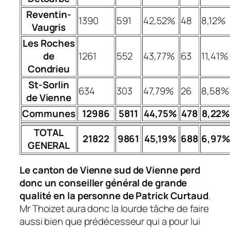
Reventin-
1390
591
42,52%
48
8,12%
Vaugris
Les Roches
de
1261
552
43,77%
63
11,41%
Condrieu
St-Sorlin
634
303
47,79%
26
8,58%
de Vienne
Communes
12986
5811
44,75%
478
8,22
TOTAL
21822
9861
45,19%
688
6,97
GENERAL
Le canton de Vienne sud de Vienne perd
donc un conseiller général de grande
qualité en la personne de Patrick Curtaud
.
Mr Thoizet aura donc la lourde tâche de faire
aussi bien que prédécesseur qui a pour lui