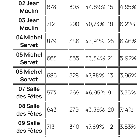
02 Jean
678
303
44,69%
15
4,95%
Moulin
03 Jean
712
290
40,73%
18
6,21%
Moulin
04 Michel
879
386
43,91%
25
6,46%
Servet
05 Michel
663
355
53,54%
21
5,92%
Servet
06 Michel
685
328
47,88%
13
3,96%
Servet
07 Salle
573
269
46,95%
9
3,35%
des Fêtes
08 Salle
643
279
43,39%
20
7,14%
des Fêtes
09 Salle
713
340
47,69%
12
3,53%
des Fêtes