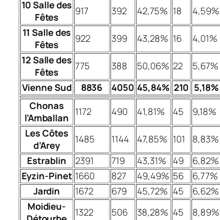
10 Salle des
917
392
42,75%
18
4,59%
Fêtes
11 Salle des
922
399
43,28%
16
4,01%
Fêtes
12 Salle des
775
388
50,06%
22
5,67%
Fêtes
Vienne Sud
8836
4050
45,84%
210
5,18%
Chonas
1172
490
41,81%
45
9,18%
l’Amballan
Les Côtes
1485
1144
47,85%
101
8,83%
d’Arey
Estrablin
2391
719
43,31%
49
6,82%
Eyzin-Pinet
1660
827
49,49%
56
6,77%
Jardin
1672
679
45,72%
45
6,62%
Moidieu-
1322
506
38,28%
45
8,89%
Détourbe