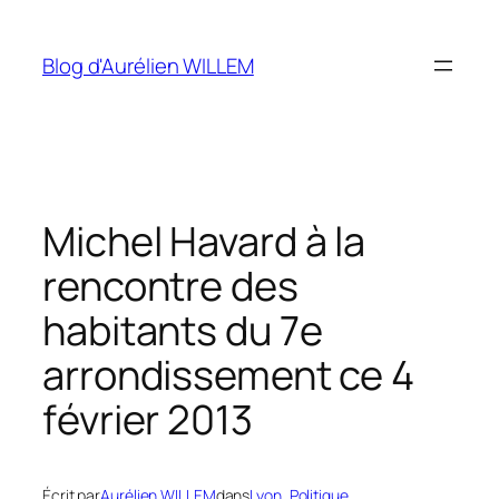
Aller
au
Blog d'Aurélien WILLEM
contenu
Michel Havard à la
rencontre des
habitants du 7e
arrondissement ce 4
février 2013
Écrit par
Aurélien WILLEM
dans
Lyon
, 
Politique